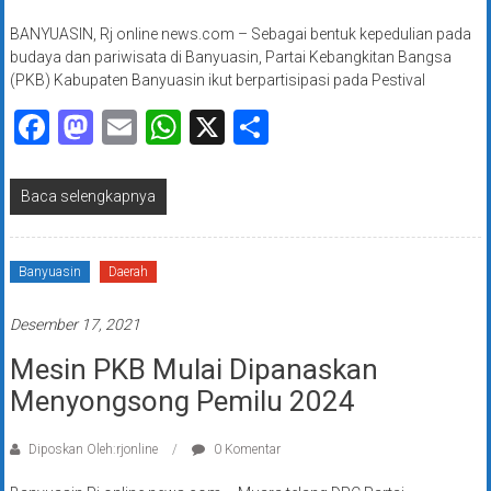
BANYUASIN, Rj online news.com – Sebagai bentuk kepedulian pada
budaya dan pariwisata di Banyuasin, Partai Kebangkitan Bangsa
(PKB) Kabupaten Banyuasin ikut berpartisipasi pada Pestival
Facebook
Mastodon
Email
WhatsApp
X
Share
Baca selengkapnya
Banyuasin
Daerah
Desember 17, 2021
Mesin PKB Mulai Dipanaskan
Menyongsong Pemilu 2024
Diposkan Oleh:rjonline
0 Komentar