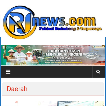
Lompat
ke
konten
rjonlinenews.com
Faktual
Berimbang
dan
Terpercaya
Daerah