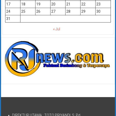
17
18
19
20
21
22
23
24
25
26
27
28
29
30
31
« Jul
DIREKTUR UTAMA : TOTO PRIYANDI, S. Pd