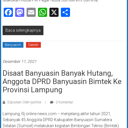
dilakukan Ketua PW Pagar Nusa Sumsel emi Sumirta,
Facebook
Mastodon
Email
WhatsApp
X
Share
Baca selengkapnya
Banyuasin
Daerah
Desember 11, 2021
Disaat Banyuasin Banyak Hutang,
Anggota DPRD Banyuasin Bimtek Ke
Provinsi Lampung
Diposkan Oleh:rjonline
0 Komentar
Lampung, Rj online news.com – menjelang akhir tahun 2021,
Sebanyak 45 Anggota DPRD Kabupaten Banyuasin Sumatera
Selatan (Sumsel) melakukan kegiatan Bimbingan Teknis (Bimtek).