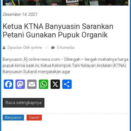
Desember 14, 2021
Ketua KTNA Banyuasin Sarankan
Petani Gunakan Pupuk Organik
Diposkan Oleh:rjonline
0 Komentar
Banyuasin ,Rj online news.com – Ditengah – tengah mahalnya harga
pupuk kimia saat ini, Ketua Kelompok Tani Nelayan Andalan (KTNA)
Banyuasin Sukardi mengatakan agar
Facebook
Mastodon
Email
WhatsApp
X
Share
Baca selengkapnya
Banyuasin
Daerah