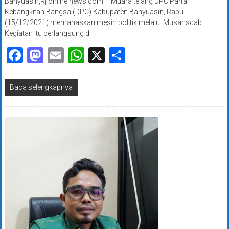
Banyuasin,Rj online news.com – Muara telang DPC Partai
Kebangkitan Bangsa (DPC) Kabupaten Banyuasin, Rabu
(15/12/2021) memanaskan mesin politik melalui Musanscab.
Kegiatan itu berlangsung di
Facebook
Mastodon
Email
WhatsApp
X
Share
Baca selengkapnya