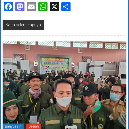
Facebook
Mastodon
Email
WhatsApp
X
Share
Baca selengkapnya
Banyuasin
Daerah