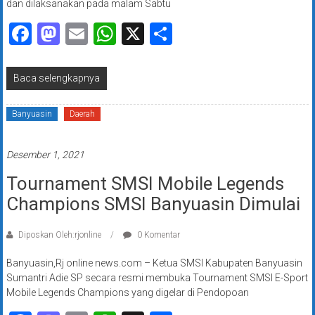
dan dilaksanakan pada malam Sabtu
Facebook
Mastodon
Email
WhatsApp
X
Share
Baca selengkapnya
Banyuasin
Daerah
Desember 1, 2021
Tournament SMSI Mobile Lege­nds
Cha­mpions SMSI Banyuasin Dimulai
Diposkan Oleh:rjonline
0 Komentar
Banyuasin,Rj online news.com – Ketua SMSI Kabupaten Banyu­a­sin
Sumantri Adie SP secara resmi memb­uka Tournament SMSI E-Sport
Mo­bile Legen­ds Champio­ns yang digelar di Pendopoan