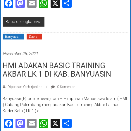
Facebook
Mastodon
Email
WhatsApp
X
Share
Baca selengkapnya
Banyuasin
Daerah
November 28, 2021
HMI ADAKAN BASIC TRAINING
AKBAR LK 1 DI KAB. BANYUASIN
Diposkan Oleh:rjonline
0 Komentar
Banyuasin,Rj online news,com – Himpunan Mahasiswa Islam ( HMI
) Cabang Palembang mengadakan Basic Training Akbar Latihan
Kader Satu ( LK 1 ) di
Facebook
Mastodon
Email
WhatsApp
X
Share