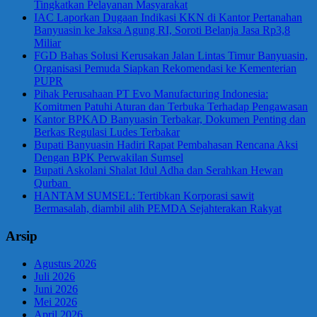
Tingkatkan Pelayanan Masyarakat
IAC Laporkan Dugaan Indikasi KKN di Kantor Pertanahan
Banyuasin ke Jaksa Agung RI, Soroti Belanja Jasa Rp3,8
Miliar
FGD Bahas Solusi Kerusakan Jalan Lintas Timur Banyuasin,
Organisasi Pemuda Siapkan Rekomendasi ke Kementerian
PUPR
Pihak Perusahaan PT Evo Manufacturing Indonesia:
Komitmen Patuhi Aturan dan Terbuka Terhadap Pengawasan
Kantor BPKAD Banyuasin Terbakar, Dokumen Penting dan
Berkas Regulasi Ludes Terbakar
Bupati Banyuasin Hadiri Rapat Pembahasan Rencana Aksi
Dengan BPK Perwakilan Sumsel
Bupati Askolani Shalat Idul Adha dan Serahkan Hewan
Qurban
HANTAM SUMSEL: Tertibkan Korporasi sawit
Bermasalah, diambil alih PEMDA Sejahterakan Rakyat
Arsip
Agustus 2026
Juli 2026
Juni 2026
Mei 2026
April 2026