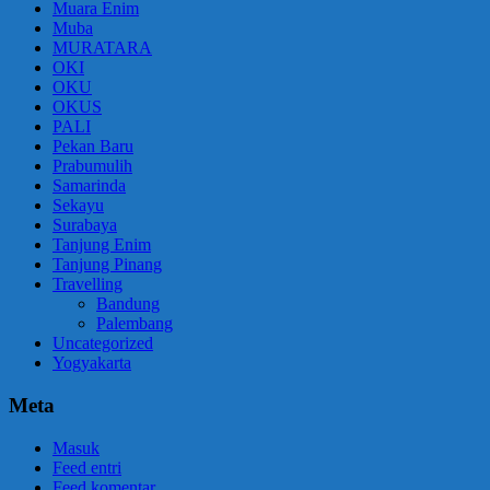
Muara Enim
Muba
MURATARA
OKI
OKU
OKUS
PALI
Pekan Baru
Prabumulih
Samarinda
Sekayu
Surabaya
Tanjung Enim
Tanjung Pinang
Travelling
Bandung
Palembang
Uncategorized
Yogyakarta
Meta
Masuk
Feed entri
Feed komentar