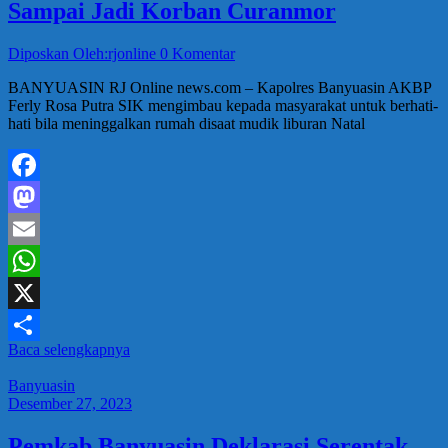
Sampai Jadi Korban Curanmor
Diposkan Oleh:rjonline
0 Komentar
BANYUASIN RJ Online news.com – Kapolres Banyuasin AKBP
Ferly Rosa Putra SIK mengimbau kepada masyarakat untuk berhati-
hati bila meninggalkan rumah disaat mudik liburan Natal
Facebook
Mastodon
Email
WhatsApp
X
Baca selengkapnya
Share
Banyuasin
Desember 27, 2023
Pemkab Banyuasin Deklarasi Serentak