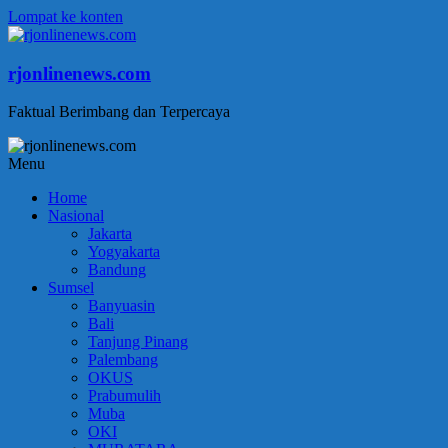
Lompat ke konten
rjonlinenews.com
Faktual Berimbang dan Terpercaya
Menu
Home
Nasional
Jakarta
Yogyakarta
Bandung
Sumsel
Banyuasin
Bali
Tanjung Pinang
Palembang
OKUS
Prabumulih
Muba
OKI