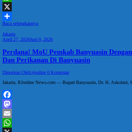
WhatsApp
X
Baca selengkapnya
Share
Jakarta
April 27, 2026
Juni 9, 2026
Perdana! MoU Pemkab Banyuasin Dengan 
Dan Perikanan Di Banyuasin
Diposkan Oleh:rjonline
0 Komentar
Jakarta, RJonline News.com — Bupati Banyuasin, Dr. H. Askolani, S
Facebook
Mastodon
Email