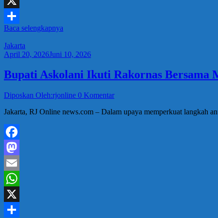
WhatsApp
X
Baca selengkapnya
Share
Jakarta
April 20, 2026
Juni 10, 2026
Bupati Askolani Ikuti Rakornas Bersama 
Diposkan Oleh:rjonline
0 Komentar
‎Jakarta, RJ Online news.com – Dalam upaya memperkuat langkah anti
Facebook
Mastodon
Email
WhatsApp
X