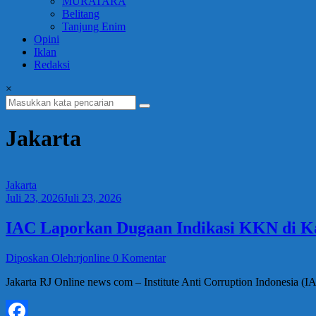
MURATARA
Belitang
Tanjung Enim
Opini
Iklan
Redaksi
×
Jakarta
Jakarta
Juli 23, 2026
Juli 23, 2026
IAC Laporkan Dugaan Indikasi KKN di Kan
Diposkan Oleh:rjonline
0 Komentar
Jakarta RJ Online news com – Institute Anti Corruption Indonesia (