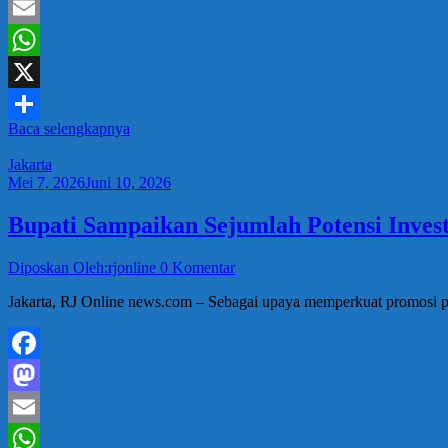
Mastodon
Email
WhatsApp
X
Baca selengkapnya
Share
Jakarta
Mei 7, 2026
Juni 10, 2026
Bupati Sampaikan Sejumlah Potensi Inves
Diposkan Oleh:rjonline
0 Komentar
Jakarta, RJ Online news.com – Sebagai upaya memperkuat promosi po
Facebook
Mastodon
Email