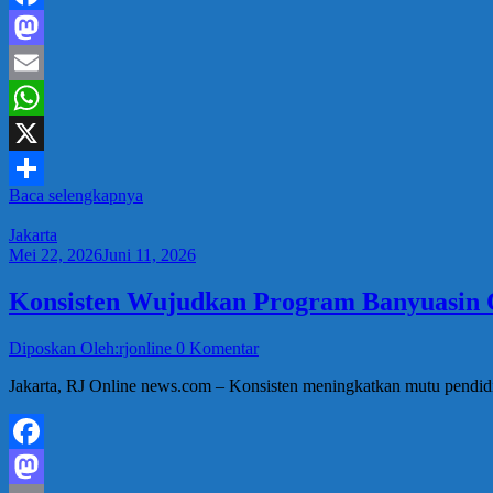
Facebook
Mastodon
Email
WhatsApp
X
Baca selengkapnya
Share
Jakarta
Mei 22, 2026
Juni 11, 2026
Konsisten Wujudkan Program Banyuasin C
Diposkan Oleh:rjonline
0 Komentar
Jakarta, RJ Online news.com – Konsisten meningkatkan mutu pendi
Facebook