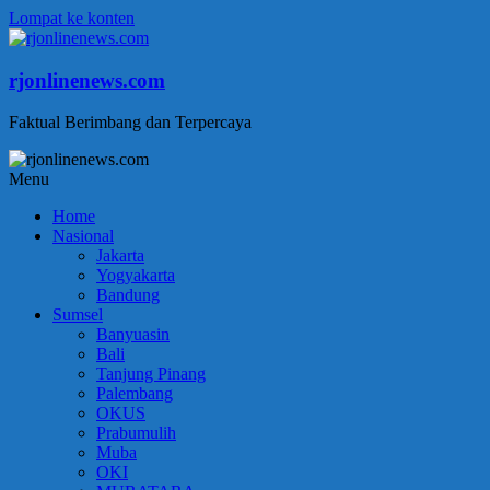
Lompat ke konten
rjonlinenews.com
Faktual Berimbang dan Terpercaya
Menu
Home
Nasional
Jakarta
Yogyakarta
Bandung
Sumsel
Banyuasin
Bali
Tanjung Pinang
Palembang
OKUS
Prabumulih
Muba
OKI