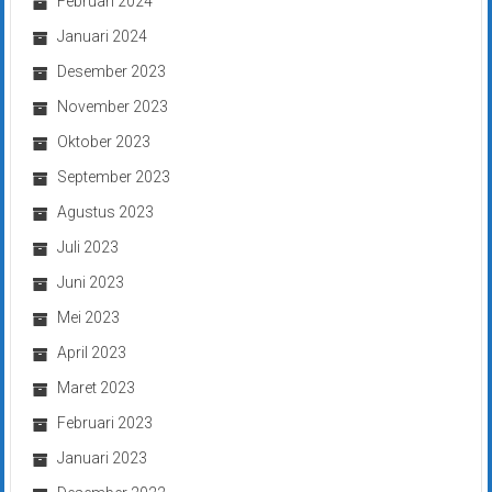
Februari 2024
Januari 2024
Desember 2023
November 2023
Oktober 2023
September 2023
Agustus 2023
Juli 2023
Juni 2023
Mei 2023
April 2023
Maret 2023
Februari 2023
Januari 2023