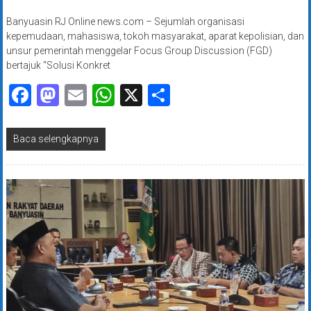
Banyuasin RJ Online news.com – Sejumlah organisasi
kepemudaan, mahasiswa, tokoh masyarakat, aparat kepolisian, dan
unsur pemerintah menggelar Focus Group Discussion (FGD)
bertajuk “Solusi Konkret
Facebook
Mastodon
Email
WhatsApp
X
Share
Baca selengkapnya