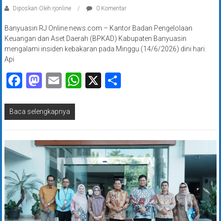
Diposkan Oleh:rjonline
0 Komentar
Banyuasin RJ Online news.com – Kantor Badan Pengelolaan
Keuangan dan Aset Daerah (BPKAD) Kabupaten Banyuasin
mengalami insiden kebakaran pada Minggu (14/6/2026) dini hari.
Api
Facebook
Mastodon
Email
WhatsApp
X
Share
Baca selengkapnya