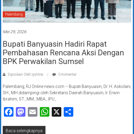
Palembang
Mei 29, 2026
Bupati Banyuasin Hadiri Rapat
Pembahasan Rencana Aksi Dengan
BPK Perwakilan Sumsel
Diposkan Oleh:rjonline
0 Komentar
Palembang, RJ Online news.com – Bupati Banyuasin, Dr. H. Askolani,
SH., MH didampingi oleh Sekretaris Daerah Banyuasin, Ir. Erwin
Ibrahim, ST., MM., MBA., IPU.,
Facebook
Mastodon
Email
WhatsApp
X
Share
Baca selengkapnya