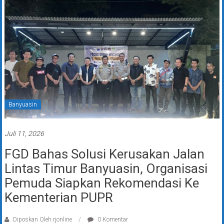
Banyuasin
Juli 11, 2026
FGD Bahas Solusi Kerusakan Jalan
Lintas Timur Banyuasin, Organisasi
Pemuda Siapkan Rekomendasi Ke
Kementerian PUPR
Diposkan Oleh:rjonline
0 Komentar