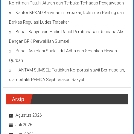
Komitmen Patuhi Aturan dan Terbuka Terhadap Pengawasan
Kantor BPKAD Banyuasin Terbakar, Dokumen Penting dan
Berkas Regulasi Ludes Terbakar
Bupati Banyuasin Hadiri Rapat Pembahasan Rencana Aksi
Dengan BPK Perwakilan Sumsel
Bupati Askolani Shalat Idul Adha dan Serahkan Hewan
Qurban
HANTAM SUMSEL: Tertibkan Korporasi sawit Bermasalah,
diambil alih PEMDA Sejahterakan Rakyat
Arsip
Agustus 2026
Juli 2026