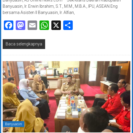
Banyuasin, Ir. Erwin Ibrahim, S.T., M.M., M.B.A., IPU, ASEAN Eng
bersama Asisten II Banyuasin, Ir. Alfian,
Facebook
Mastodon
Email
WhatsApp
X
Share
Baca selengkapnya
Banyuasin