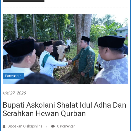
Banyuasin
Mei 27, 2026
Bupati Askolani Shalat Idul Adha Dan
Serahkan Hewan Qurban
Diposkan Oleh:rjonline
0 Komentar