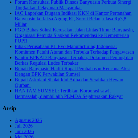
Forum Konsultasi Publik Dinsos Banyuasin Perkuat Sinergi
Tingkatkan Pelayanan Masyarakat
IAC Laporkan Dugaan Indikasi KKN di Kantor Pertanahan
Banyuasin ke Jaksa Agung RI, Soroti Belanja Jasa Rp3,8
Miliar
FGD Bahas Solusi Kerusakan Jalan Lintas Timur Banyuasin,
Organisasi Pemuda Siapkan Rekomendasi ke Kementerian
PUPR
Pihak Perusahaan PT Evo Manufacturing Indonesia:
Komitmen Patuhi Aturan dan Terbuka Terhadap Pengawasan
Kantor BPKAD Banyuasin Terbakar, Dokumen Penting dan
Berkas Regulasi Ludes Terbakar
Bupati Banyuasin Hadiri Rapat Pembahasan Rencana Aksi
Dengan BPK Perwakilan Sumsel
Bupati Askolani Shalat Idul Adha dan Serahkan Hewan
Qurban
HANTAM SUMSEL: Tertibkan Korporasi sawit
Bermasalah, diambil alih PEMDA Sejahterakan Rakyat
Arsip
Agustus 2026
Juli 2026
Juni 2026
Mei 2026