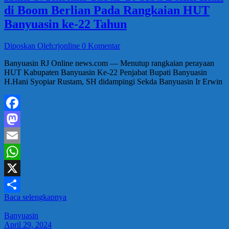
di Boom Berlian Pada Rangkaian HUT
Banyuasin ke-22 Tahun
Diposkan Oleh:rjonline
0 Komentar
Banyuasin RJ Online news.com — Menutup rangkaian perayaan
HUT Kabupaten Banyuasin Ke-22 Penjabat Bupati Banyuasin
H.Hani Syopiar Rustam, SH didampingi Sekda Banyuasin Ir Erwin
Facebook
Mastodon
Email
WhatsApp
X
Baca selengkapnya
Share
Banyuasin
April 29, 2024