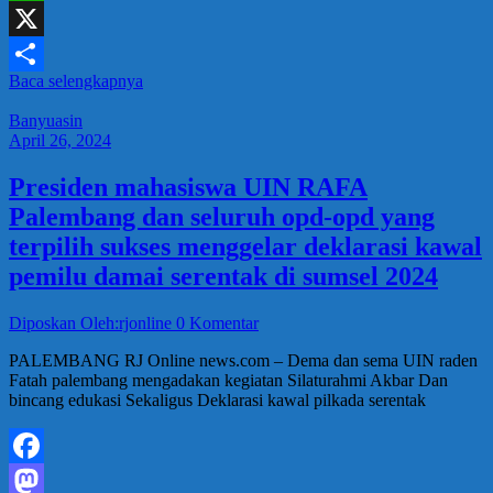
WhatsApp
X
Baca selengkapnya
Share
Banyuasin
April 26, 2024
Presiden mahasiswa UIN RAFA
Palembang dan seluruh opd-opd yang
terpilih sukses menggelar deklarasi kawal
pemilu damai serentak di sumsel 2024
Diposkan Oleh:rjonline
0 Komentar
PALEMBANG RJ Online news.com – Dema dan sema UIN raden
Fatah palembang mengadakan kegiatan Silaturahmi Akbar Dan
bincang edukasi Sekaligus Deklarasi kawal pilkada serentak
Facebook