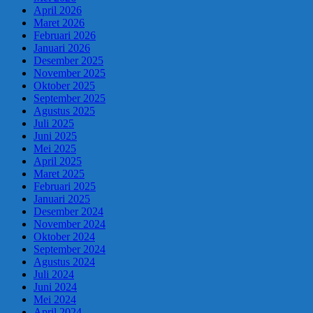
April 2026
Maret 2026
Februari 2026
Januari 2026
Desember 2025
November 2025
Oktober 2025
September 2025
Agustus 2025
Juli 2025
Juni 2025
Mei 2025
April 2025
Maret 2025
Februari 2025
Januari 2025
Desember 2024
November 2024
Oktober 2024
September 2024
Agustus 2024
Juli 2024
Juni 2024
Mei 2024
April 2024