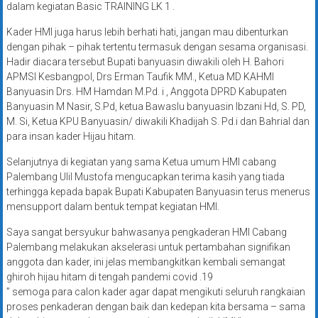
dalam kegiatan Basic TRAINING LK 1 .
Kader HMI juga harus lebih berhati hati, jangan mau dibenturkan
dengan pihak – pihak tertentu termasuk dengan sesama organisasi.
Hadir diacara tersebut Bupati banyuasin diwakili oleh H. Bahori
APMSI Kesbangpol, Drs Erman Taufik MM., Ketua MD KAHMI
Banyuasin Drs. HM Hamdan M.Pd. i , Anggota DPRD Kabupaten
Banyuasin M Nasir, S.Pd, ketua Bawaslu banyuasin Ibzani Hd, S. PD,
M. Si, Ketua KPU Banyuasin/ diwakili Khadijah S. Pd.i dan Bahrial dan
para insan kader Hijau hitam.
Selanjutnya di kegiatan yang sama Ketua umum HMI cabang
Palembang Ulil Mustofa mengucapkan terima kasih yang tiada
terhingga kepada bapak Bupati Kabupaten Banyuasin terus menerus
mensupport dalam bentuk tempat kegiatan HMI.
Saya sangat bersyukur bahwasanya pengkaderan HMI Cabang
Palembang melakukan akselerasi untuk pertambahan signifikan
anggota dan kader, ini jelas membangkitkan kembali semangat
ghiroh hijau hitam di tengah pandemi covid .19
” semoga para calon kader agar dapat mengikuti seluruh rangkaian
proses penkaderan dengan baik dan kedepan kita bersama – sama