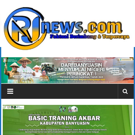
Lompat
ke
konten
rjonlinenews.com
Faktual
Berimbang
dan
Terpercaya