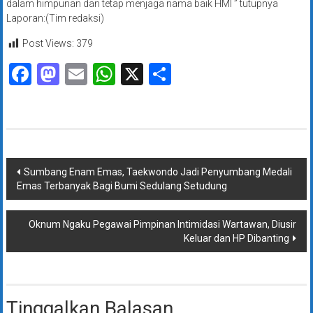
dalam himpunan dan tetap menjaga nama baik HMI ” tutupnya
Laporan:(Tim redaksi)
Post Views:
379
Facebook
Mastodon
Email
WhatsApp
X
Share
Navigasi
Sumbang Enam Emas, Taekwondo Jadi Penyumbang Medali
Emas Terbanyak Bagi Bumi Sedulang Setudung
pos
Oknum Ngaku Pegawai Pimpinan Intimidasi Wartawan, Diusir
Keluar dan HP Dibanting
Tinggalkan Balasan