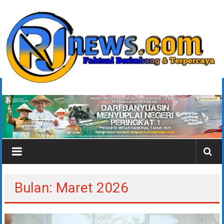
Lompat
ke
konten
rjonlinenews.com
Faktual
Berimbang
dan
Terpercaya
Bulan: Maret 2026