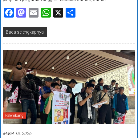
Facebook
Mastodon
Email
WhatsApp
X
Share
Baca selengkapnya
Palembang
Maret 13, 2026