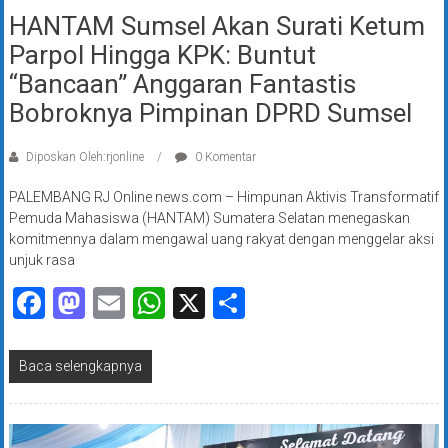
HANTAM Sumsel Akan Surati Ketum
Parpol Hingga KPK: Buntut
“Bancaan” Anggaran Fantastis
Bobroknya Pimpinan DPRD Sumsel
Diposkan Oleh:rjonline
0 Komentar
PALEMBANG RJ Online news.com – Himpunan Aktivis Transformatif
Pemuda Mahasiswa (HANTAM) Sumatera Selatan menegaskan
komitmennya dalam mengawal uang rakyat dengan menggelar aksi
unjuk rasa
Facebook
Mastodon
Email
WhatsApp
X
Share
Baca selengkapnya