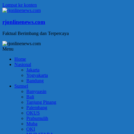
Lompat ke konten
rjonlinenews.com
Faktual Berimbang dan Terpercaya
Menu
Home
Nasional
Jakarta
Yogyakarta
Bandung
Sumsel
Banyuasin
Bali
Tanjung Pinang
Palembang
OKUS
Prabumulih
Muba
OKI