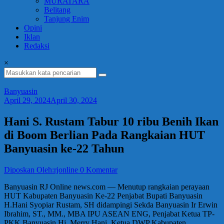
MURATARA
Belitang
Tanjung Enim
Opini
Iklan
Redaksi
×
Banyuasin
April 29, 2024
April 30, 2024
Hani S. Rustam Tabur 10 ribu Benih Ikan
di Boom Berlian Pada Rangkaian HUT
Banyuasin ke-22 Tahun
Diposkan Oleh:rjonline
0 Komentar
Banyuasin RJ Online news.com — Menutup rangkaian perayaan
HUT Kabupaten Banyuasin Ke-22 Penjabat Bupati Banyuasin
H.Hani Syopiar Rustam, SH didampingi Sekda Banyuasin Ir Erwin
Ibrahim, ST., MM., MBA IPU ASEAN ENG, Penjabat Ketua TP-
PKK Banyuasin Hj. Merry Hani, Ketua DWP Kabupaten