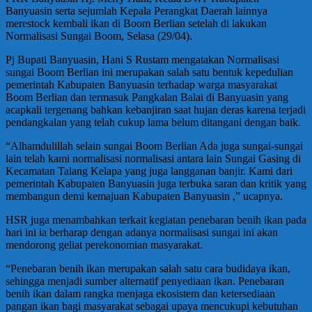
Banyuasin serta sejumlah Kepala Perangkat Daerah lainnya
merestock kembali ikan di Boom Berlian setelah di lakukan
Normalisasi Sungai Boom, Selasa (29/04).
Pj Bupati Banyuasin, Hani S Rustam mengatakan Normalisasi
sungai Boom Berlian ini merupakan salah satu bentuk kepedulian
pemerintah Kabupaten Banyuasin terhadap warga masyarakat
Boom Berlian dan termasuk Pangkalan Balai di Banyuasin yang
acapkali tergenang bahkan kebanjiran saat hujan deras karena terjadi
pendangkalan yang telah cukup lama belum ditangani dengan baik.
“Alhamdulillah selain sungai Boom Berlian Ada juga sungai-sungai
lain telah kami normalisasi normalisasi antara lain Sungai Gasing di
Kecamatan Talang Kelapa yang juga langganan banjir. Kami dari
pemerintah Kabupaten Banyuasin juga terbuka saran dan kritik yang
membangun demi kemajuan Kabupaten Banyuasin ,” ucapnya.
HSR juga menambahkan terkait kegiatan penebaran benih ikan pada
hari ini ia berharap dengan adanya normalisasi sungai ini akan
mendorong geliat perekonomian masyarakat.
“Penebaran benih ikan merupakan salah satu cara budidaya ikan,
sehingga menjadi sumber alternatif penyediaan ikan. Penebaran
benih ikan dalam rangka menjaga ekosistem dan ketersediaan
pangan ikan bagi masyarakat sebagai upaya mencukupi kebutuhan