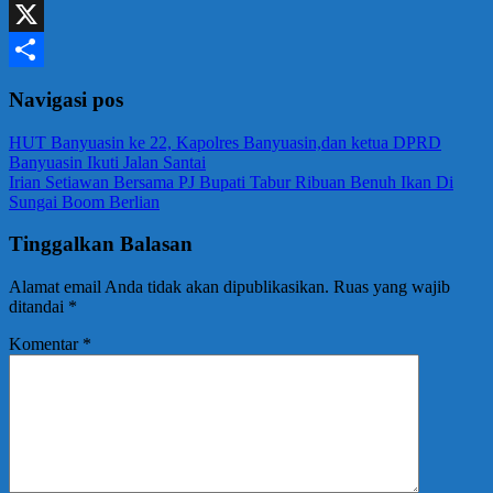
WhatsApp
X
Share
Navigasi pos
HUT Banyuasin ke 22, Kapolres Banyuasin,dan ketua DPRD
Banyuasin Ikuti Jalan Santai
Irian Setiawan Bersama PJ Bupati Tabur Ribuan Benuh Ikan Di
Sungai Boom Berlian
Tinggalkan Balasan
Alamat email Anda tidak akan dipublikasikan.
Ruas yang wajib
ditandai
*
Komentar
*