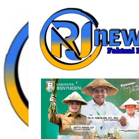
Lompat
rjonlinenews.com
ke
konten
Faktual
Berimbang
dan
Terpercaya