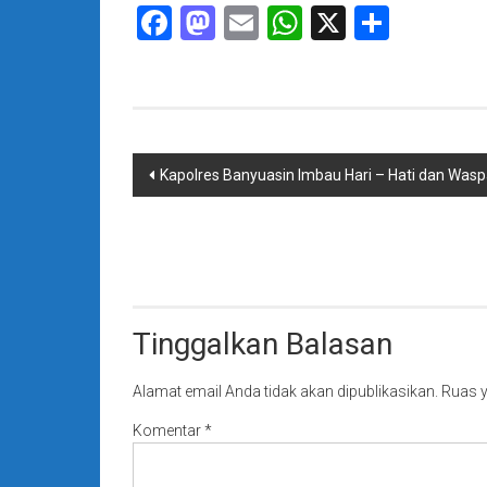
Facebook
Mastodon
Email
WhatsApp
X
Share
Navigasi
Kapolres Banyuasin Imbau Hari – Hati dan Was
pos
Tinggalkan Balasan
Alamat email Anda tidak akan dipublikasikan.
Ruas y
Komentar
*