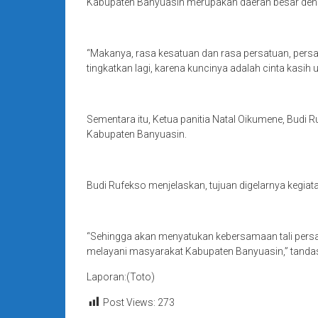
Kabupaten Banyuasin merupakan daerah besar dengan
“Makanya, rasa kesatuan dan rasa persatuan, persa
tingkatkan lagi, karena kuncinya adalah cinta kasi
Sementara itu, Ketua panitia Natal Oikumene, Budi 
Kabupaten Banyuasin.
Budi Rufekso menjelaskan, tujuan digelarnya kegia
“Sehingga akan menyatukan kebersamaan tali persau
melayani masyarakat Kabupaten Banyuasin,” tanda
Laporan:(Toto)
Post Views:
273