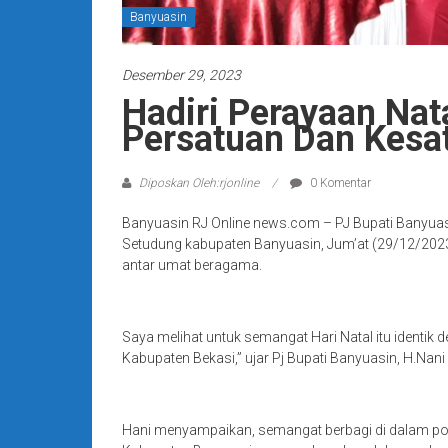
Banyuasin
Desember 29, 2023
Hadiri Perayaan Na
Persatuan Dan Kesa
Diposkan Oleh:rjonline
0 Komentar
Banyuasin RJ Online news.com – PJ Bupati Banyuasi
Setudung kabupaten Banyuasin, Jum’at (29/12/2023
antar umat beragama.
Saya melihat untuk semangat Hari Natal itu identi
Kabupaten Bekasi,” ujar Pj Bupati Banyuasin, H.Nan
Hani menyampaikan, semangat berbagi di dalam ponda