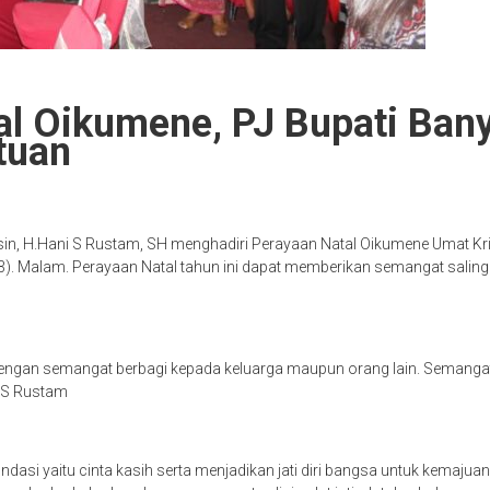
tal Oikumene, PJ Bupati Ba
tuan
n, H.Hani S Rustam, SH menghadiri Perayaan Natal Oikumene Umat Kris
). Malam. Perayaan Natal tahun ini dapat memberikan semangat salin
k dengan semangat berbagi kepada keluarga maupun orang lain. Semang
i S Rustam
si yaitu cinta kasih serta menjadikan jati diri bangsa untuk kemajua