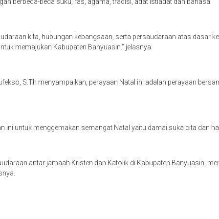
 berbeda-beda suku, ras, agama, tradisi, adat istiadat dan bahasa.
udaraan kita, hubungan kebangsaan, serta persaudaraan atas dasar kem
h untuk memajukan Kabupaten Banyuasin.” jelasnya.
Rufekso, S.Th menyampaikan, perayaan Natal ini adalah perayaan bersama
tan ini untuk menggemakan semangat Natal yaitu damai suka cita dan h
daraan antar jamaah Kristen dan Katolik di Kabupaten Banyuasin, men
snya.