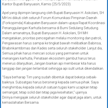
Kantor Bupati Banyuasin, Kamis (25/5/2023).
Apel yang dipimpin langsung oleh Bupati Banyuasin H. Askolani, SH
MH ini diikuti oleh seluruh Forum Komunikasi Pimpinan Daerah
(Forkopimda) Kabupaten Banyuasin dalam upaya Rapat Koordinasi
Penanggulangan Karhutla bersama di Bumi Sedulang Setudung.
Dalam amanatnya, Bupati Banyuasin H. Askolani, SH MH
mengatakan, prioritas pencegahan melalui monitoring dan patroli,
Pengawasan harus sampai ke tingkat bawah melibatkan Babinsa,
Bhabinkamtibmas dan Kades serta seluruh stakeholder. Lanjut dia,
Semua pihak harus mencari solusi yang permanen untuk
menangani karhutla, Penataan ekosistem gambut harus terus
menerus dilanjutkan, Jangan biarkan api membesar kita harus
tanggap dan jangan terlambat sehingga api sulit untuk dikendalikan.
“Saya berharap Tim yang sudah dibentuk dapat bekerja sebaik-
baiknya. Subsatgas harus bersinergi kepada semua pihak. Saya
menghimbau kepada seluruh satuan tugas kami ucapkan tetap
semangat, tetap solid dan tetap jaga kesehatan,” ujarnya.
Dirinya mengajak seluruh stakeholder agar dapat jaga alam, untuk
kemaslahatan Bersama.