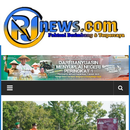
Lompat
ke
konten
rjonlinenews.com
Faktual
Berimbang
dan
Terpercaya