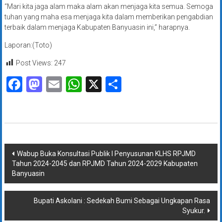
“Mari kita jaga alam maka alam akan menjaga kita semua. Semoga
tuhan yang maha esa menjaga kita dalam memberikan pengabdian
terbaik dalam menjaga Kabupaten Banyuasin ini,” harapnya.
Laporan:(Toto)
Post Views:
247
Facebook
Mastodon
Email
WhatsApp
X
Share
Navigasi
Wabup Buka Konsultasi Publik l Penyusunan KLHS RPJMD
Tahun 2024-2045 dan RPJMD Tahun 2024-2029 Kabupaten
pos
Banyuasin
Bupati Askolani : Sedekah Bumi Sebagai Ungkapan Rasa
Syukur.