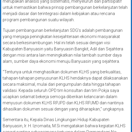
merupakan analisis yang sistematis, menyeluruh dari partisipatif
untuk memastikan bahwa prinsip pembangunan berkelanjutan telah
menjadi dasar dan terintegrasi dalam kebijakan atau rencana
program pembangunan suatu wilayah.
Tujuan pembangunan berkelanjutan SDG’s adalah pembangunan
yang menjaga peningkatan kesejahteraan ekonomi masyarakat
secara berkesinambungan. Hal ini telah sesuai dengan visi
Kabupaten Banyuasin yaitu Banyuasin Bangkit, Adil dan Sejahtera
dengan misi antara lain meningkatkan nilai tambah sumber daya
alam, sumber daya ekonomi menuju Banyuasin yang sejahtera.
“Tentunya untuk menghasilkan dokumen KLHS yang berkualitas,
tahapan-tahapan penyusunan KLHS hendaknya dapat dilaksanakan
secara maksimal, mulai dari pengumpulan data hingga tahapan
validasi. Kepada seluruh OPD tim konsultan dan tim Pokja saya
ucapkan selamat bekerja semoga diberikan kelancaran dalam
menyusun dokumen KLHS RPJPD dan KLHS RPJMD dan nantinya
dihasilkan dokumen sesuai dengan yang diharapkan,” ungkapnya.
Sementara itu, Kepala Dinas Lingkungan Hidup Kabupaten
Banyuasin, Ir. H. Izromaita, M.Si mengatakan bahwa kegiatan KLHS
sangat penting sebagaimana tertuang dalam Permendagri No.