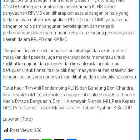
7/2018 tentang pembuatan dan pelaksanaan KLHS dalam
penyusunan RPJMD dan diharapkan sesuai dengan prinsip yang
berkelanjutan untuk mewujudkan RPJPD dan RPJMD yang sesuai
dengan prinsip pembangunan berkelanjutan dan menjadi
pertimbangan dalam perumusan kebijakan rencana pembangunan
daerah dalam RPJPD dan RPJMD.
“Kegiatan ini untuk menjaring isu-isu strategis dan akan melihat
masukan dari peserta juga masyarakat serta memantau untuk
melihat kemajuan dan progres dari tim ahli melalui data-data
bertujuan untuk konsultasi publik bagi masyarakat dan stakeholder
dengan isu-isu yang nantinya akan dibahas dan diskusikan,” ujarnya.
Turut hadir Tim Ahli Pendamping KLHS dari Bandung Deni Chandra,
Icraf diwakili oleh (stake holder engagment) Palembang Era Irhamni,
Kadis Dinsos Banyuasin, Drs. H. Alamsyah Rianda, MH, Para Kepala
OPD, Para Camat, Tokoh Masyarakat H. Robani Syahrin, B.Sc.,S.IP.
Laporan:(Toto)
Post Views:
256