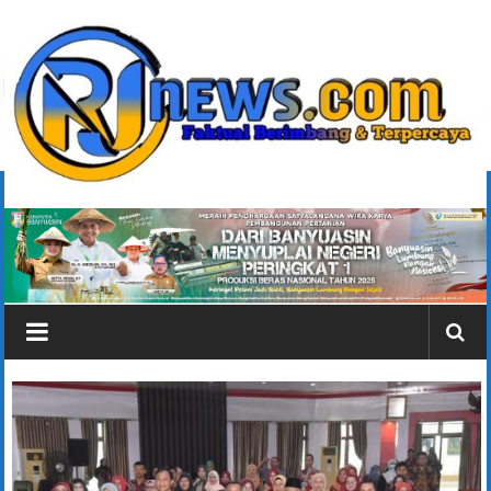
Lompat
ke
konten
rjonlinenews.com
Faktual
Berimbang
dan
Terpercaya