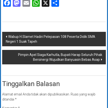
Facebook
Mastodon
Email
WhatsApp
X
Share
Navigasi
Wabup H.Slamet Hadiri Pelepasan 108 Peserta Didik SMA
Negeri 1 Suak Tapeh
pos
Pimpin Apel Siaga Karhutla, Bupati Harap Seluruh Pihak
Bersinergi Wujudkan Banyuasin Bebas Asap
Tinggalkan Balasan
Alamat email Anda tidak akan dipublikasikan.
Ruas yang wajib
ditandai
*