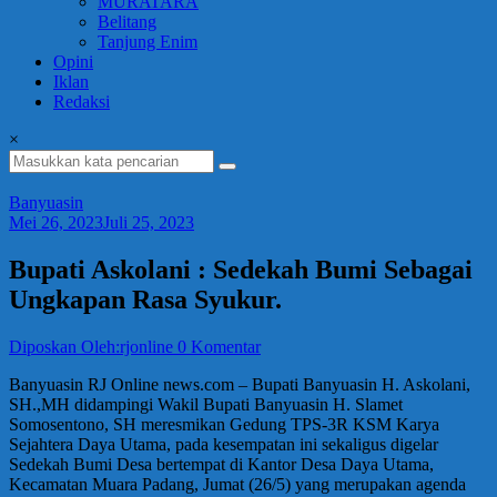
MURATARA
Belitang
Tanjung Enim
Opini
Iklan
Redaksi
×
Banyuasin
Mei 26, 2023
Juli 25, 2023
Bupati Askolani : Sedekah Bumi Sebagai
Ungkapan Rasa Syukur.
Diposkan Oleh:rjonline
0 Komentar
Banyuasin RJ Online news.com – Bupati Banyuasin H. Askolani,
SH.,MH didampingi Wakil Bupati Banyuasin H. Slamet
Somosentono, SH meresmikan Gedung TPS-3R KSM Karya
Sejahtera Daya Utama, pada kesempatan ini sekaligus digelar
Sedekah Bumi Desa bertempat di Kantor Desa Daya Utama,
Kecamatan Muara Padang, Jumat (26/5) yang merupakan agenda