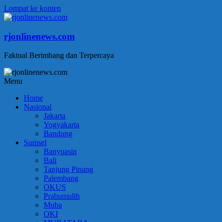
Lompat ke konten
rjonlinenews.com
Faktual Berimbang dan Terpercaya
Menu
Home
Nasional
Jakarta
Yogyakarta
Bandung
Sumsel
Banyuasin
Bali
Tanjung Pinang
Palembang
OKUS
Prabumulih
Muba
OKI