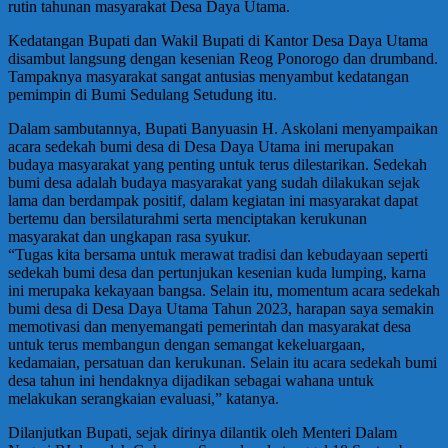
rutin tahunan masyarakat Desa Daya Utama.
Kedatangan Bupati dan Wakil Bupati di Kantor Desa Daya Utama
disambut langsung dengan kesenian Reog Ponorogo dan drumband.
Tampaknya masyarakat sangat antusias menyambut kedatangan
pemimpin di Bumi Sedulang Setudung itu.
Dalam sambutannya, Bupati Banyuasin H. Askolani menyampaikan
acara sedekah bumi desa di Desa Daya Utama ini merupakan
budaya masyarakat yang penting untuk terus dilestarikan. Sedekah
bumi desa adalah budaya masyarakat yang sudah dilakukan sejak
lama dan berdampak positif, dalam kegiatan ini masyarakat dapat
bertemu dan bersilaturahmi serta menciptakan kerukunan
masyarakat dan ungkapan rasa syukur.
“Tugas kita bersama untuk merawat tradisi dan kebudayaan seperti
sedekah bumi desa dan pertunjukan kesenian kuda lumping, karna
ini merupaka kekayaan bangsa. Selain itu, momentum acara sedekah
bumi desa di Desa Daya Utama Tahun 2023, harapan saya semakin
memotivasi dan menyemangati pemerintah dan masyarakat desa
untuk terus membangun dengan semangat kekeluargaan,
kedamaian, persatuan dan kerukunan. Selain itu acara sedekah bumi
desa tahun ini hendaknya dijadikan sebagai wahana untuk
melakukan serangkaian evaluasi,” katanya.
Dilanjutkan Bupati, sejak dirinya dilantik oleh Menteri Dalam