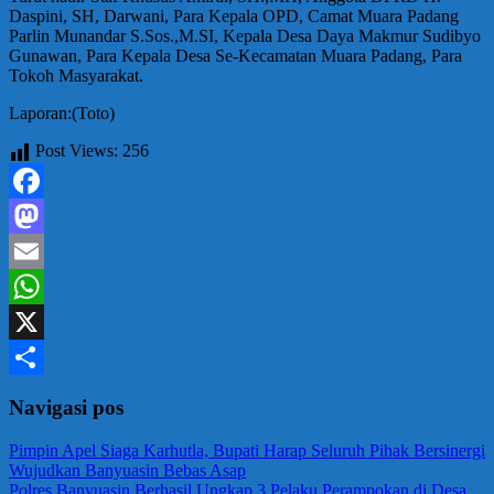
Daspini, SH, Darwani, Para Kepala OPD, Camat Muara Padang
Parlin Munandar S.Sos.,M.SI, Kepala Desa Daya Makmur Sudibyo
Gunawan, Para Kepala Desa Se-Kecamatan Muara Padang, Para
Tokoh Masyarakat.
Laporan:(Toto)
Post Views:
256
Facebook
Mastodon
Email
WhatsApp
X
Share
Navigasi pos
Pimpin Apel Siaga Karhutla, Bupati Harap Seluruh Pihak Bersinergi
Wujudkan Banyuasin Bebas Asap
Polres Banyuasin Berhasil Ungkap 3 Pelaku Perampokan di Desa