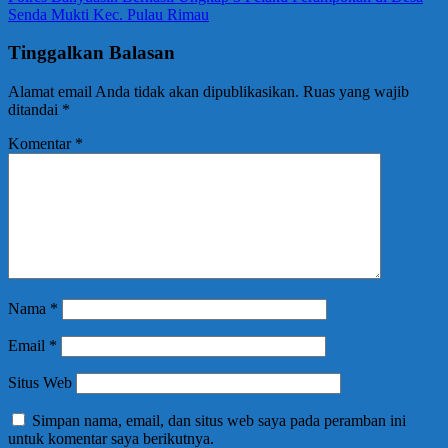
Senda Mukti Kec. Pulau Rimau
Tinggalkan Balasan
Alamat email Anda tidak akan dipublikasikan.
Ruas yang wajib
ditandai
*
Komentar
*
Nama
*
Email
*
Situs Web
Simpan nama, email, dan situs web saya pada peramban ini
untuk komentar saya berikutnya.