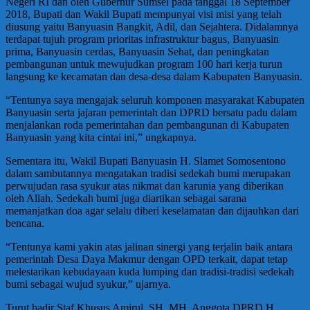
Negeri RI dan oleh Gubernur Sumsel pada tanggal 18 September
2018, Bupati dan Wakil Bupati mempunyai visi misi yang telah
diusung yaitu Banyuasin Bangkit, Adil, dan Sejahtera. Didalamnya
terdapat tujuh program prioritas infrastruktur bagus, Banyuasin
prima, Banyuasin cerdas, Banyuasin Sehat, dan peningkatan
pembangunan untuk mewujudkan program 100 hari kerja turun
langsung ke kecamatan dan desa-desa dalam Kabupaten Banyuasin.
“Tentunya saya mengajak seluruh komponen masyarakat Kabupaten
Banyuasin serta jajaran pemerintah dan DPRD bersatu padu dalam
menjalankan roda pemerintahan dan pembangunan di Kabupaten
Banyuasin yang kita cintai ini,” ungkapnya.
Sementara itu, Wakil Bupati Banyuasin H. Slamet Somosentono
dalam sambutannya mengatakan tradisi sedekah bumi merupakan
perwujudan rasa syukur atas nikmat dan karunia yang diberikan
oleh Allah. Sedekah bumi juga diartikan sebagai sarana
memanjatkan doa agar selalu diberi keselamatan dan dijauhkan dari
bencana.
“Tentunya kami yakin atas jalinan sinergi yang terjalin baik antara
pemerintah Desa Daya Makmur dengan OPD terkait, dapat tetap
melestarikan kebudayaan kuda lumping dan tradisi-tradisi sedekah
bumi sebagai wujud syukur,” ujarnya.
Turut hadir Staf Khusus Amirul, SH.,MH, Anggota DPRD H.