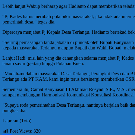
Lebih lanjut Wabup berharap agar Hadianto dapat memberikan telada
“Pj Kades harus merubah pola pikir masyarakat, jika tidak ada inter
pemerintah desa,” tegas dia.
Dipercaya menjabat Pj Kepala Desa Terlangu, Hadianto bertekad bek
“Seiring pemasangan tanda jabatan di pundak oleh Bupati Banyuasin
kepada masyarakat Terlangu maupun Bupati dan Wakil Bupati, mela
Lanjut Hadi, misi lain yang dia canangkan selama menjabat Pj Kade
tanam sayur (gertas) hingga Pulauan Bueh.
“Mudah-mudahan masyarakat Desa Terlangu, Perangkat Desa dan BPD 
Terlangu ada PT KAM, kami ingin terus bersinergi memberikan CSR 
Sementara itu, Camat Banyuasin III Akhmad Rosyadi S.E., M.S., men
sampai membangun Harmonisasi Komunikasi Konsultasi Koordinasi
“Supaya roda pemerintahan Desa Terlangu, nantinya berjalan baik da
pungkas dia.
Laporan:(Toto)
Post Views:
320