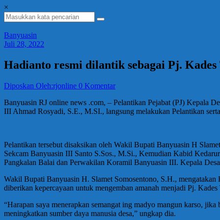
×
Banyuasin
Juli 28, 2022
Hadianto resmi dilantik sebagai Pj. Kades
Diposkan Oleh:rjonline
0 Komentar
Banyuasin RJ online news .com, – Pelantikan Pejabat (PJ) Kepala
III Ahmad Rosyadi, S.E., M.SI., langsung melakukan Pelantikan sert
Pelantikan tersebut disaksikan oleh Wakil Bupati Banyuasin H Slame
Sekcam Banyuasin III Santo S.Sos., M.Si., Kemudian Kabid Kedarur
Pangkalan Balai dan Perwakilan Koramil Banyuasin III. Kepala Des
Wakil Bupati Banyuasin H. Slamet Somosentono, S.H., mengatakan Ha
diberikan kepercayaan untuk mengemban amanah menjadi Pj. Kades 
“Harapan saya menerapkan semangat ing madyo mangun karso, jika b
meningkatkan sumber daya manusia desa,” ungkap dia.