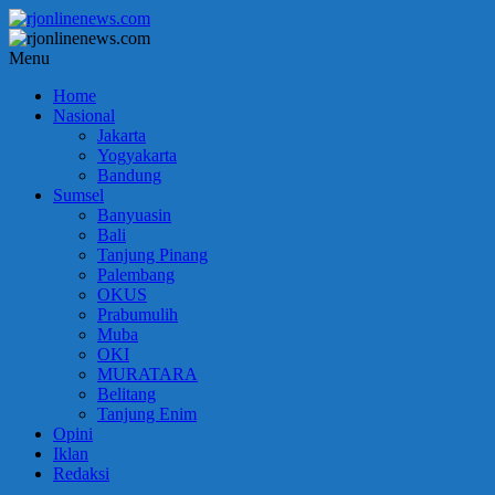
Lompat
ke
konten
rjonlinenews.com
Menu
Home
Faktual
Nasional
Berimbang
Jakarta
dan
Yogyakarta
Terpercaya
Bandung
Sumsel
Banyuasin
Bali
Tanjung Pinang
Palembang
OKUS
Prabumulih
Muba
OKI
MURATARA
Belitang
Tanjung Enim
Opini
Iklan
Redaksi