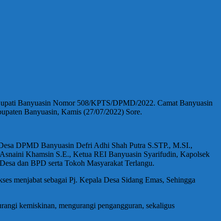
i SK Bupati Banyuasin Nomor 508/KPTS/DPMD/2022. Camat Banyuasin
abupaten Banyuasin, Kamis (27/07/2022) Sore.
han Desa DPMD Banyuasin Defri Adhi Shah Putra S.STP., M.SI.,
Asnaini Khamsin S.E., Ketua REI Banyuasin Syarifudin, Kapolsek
 Desa dan BPD serta Tokoh Masyarakat Terlangu.
kses menjabat sebagai Pj. Kepala Desa Sidang Emas, Sehingga
rangi kemiskinan, mengurangi pengangguran, sekaligus