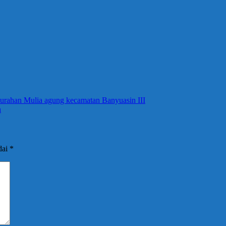
urahan Mulia agung kecamatan Banyuasin III
n
dai
*