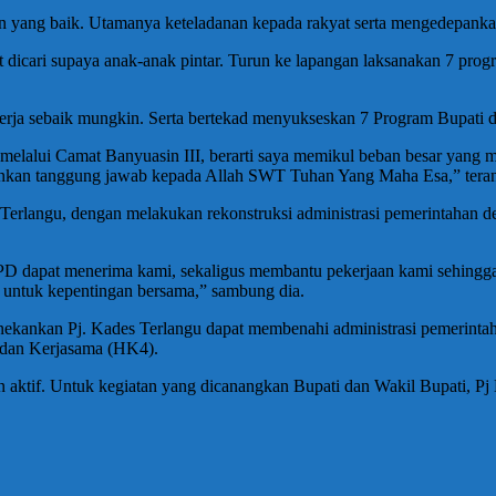
n yang baik. Utamanya keteladanan kepada rakyat serta mengedepanka
net dicari supaya anak-anak pintar. Turun ke lapangan laksanakan 7 pro
erja sebaik mungkin. Serta bertekad menyukseskan 7 Program Bupati 
 melalui Camat Banyuasin III, berarti saya memikul beban besar yang
inkan tanggung jawab kepada Allah SWT Tuhan Yang Maha Esa,” teran
s Terlangu, dengan melakukan rekonstruksi administrasi pemerintahan
dapat menerima kami, sekaligus membantu pekerjaan kami sehingga a
untuk kepentingan bersama,” sambung dia.
ekankan Pj. Kades Terlangu dapat membenahi administrasi pemerintah
 dan Kerjasama (HK4).
n aktif. Untuk kegiatan yang dicanangkan Bupati dan Wakil Bupati, Pj