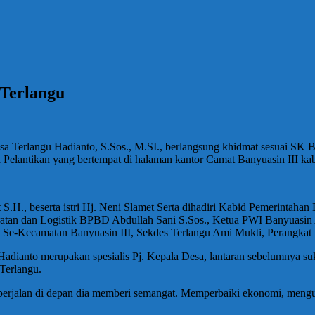
 Terlangu
 Desa Terlangu Hadianto, S.Sos., M.SI., berlangsung khidmat sesua
a Pelantikan yang bertempat di halaman kantor Camat Banyuasin III k
t S.H., beserta istri Hj. Neni Slamet Serta dihadiri Kabid Pemerinta
atan dan Logistik BPBD Abdullah Sani S.Sos., Ketua PWI Banyuasin 
a Se-Kecamatan Banyuasin III, Sekdes Terlangu Ami Mukti, Perangkat
dianto merupakan spesialis Pj. Kepala Desa, lantaran sebelumnya su
Terlangu.
erjalan di depan dia memberi semangat. Memperbaiki ekonomi, mengu