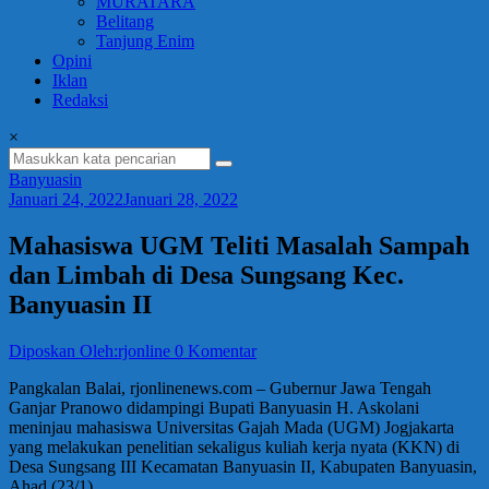
MURATARA
Belitang
Tanjung Enim
Opini
Iklan
Redaksi
×
Banyuasin
Januari 24, 2022
Januari 28, 2022
Mahasiswa UGM Teliti Masalah Sampah
dan Limbah di Desa Sungsang Kec.
Banyuasin II
Diposkan Oleh:rjonline
0 Komentar
Pangkalan Balai, rjonlinenews.com – Gubernur Jawa Tengah
Ganjar Pranowo didampingi Bupati Banyuasin H. Askolani
meninjau mahasiswa Universitas Gajah Mada (UGM) Jogjakarta
yang melakukan penelitian sekaligus kuliah kerja nyata (KKN) di
Desa Sungsang III Kecamatan Banyuasin II, Kabupaten Banyuasin,
Ahad (23/1).