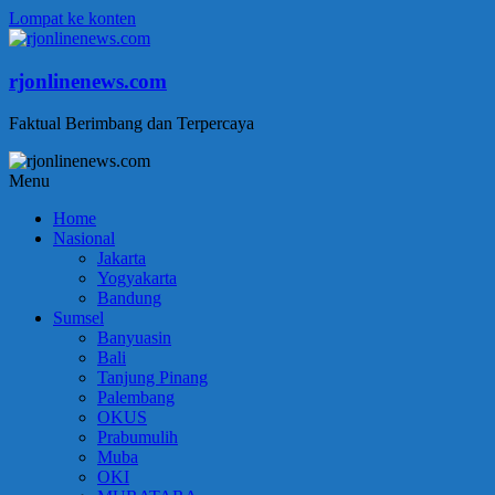
Lompat ke konten
rjonlinenews.com
Faktual Berimbang dan Terpercaya
Menu
Home
Nasional
Jakarta
Yogyakarta
Bandung
Sumsel
Banyuasin
Bali
Tanjung Pinang
Palembang
OKUS
Prabumulih
Muba
OKI