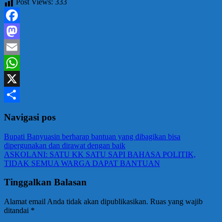
Post Views:
333
Facebook
Mastodon
Email
WhatsApp
X
Share
Navigasi pos
Bupati Banyuasin berharap bantuan yang dibagikan bisa
dipergunakan dan dirawat dengan baik
ASKOLANI: SATU KK SATU SAPI BAHASA POLITIK,
TIDAK SEMUA WARGA DAPAT BANTUAN
Tinggalkan Balasan
Alamat email Anda tidak akan dipublikasikan.
Ruas yang wajib
ditandai
*