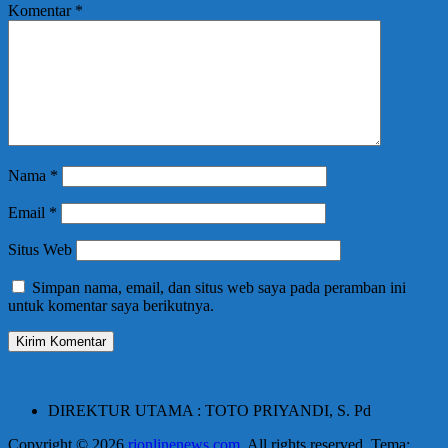
Komentar
*
Nama
*
Email
*
Situs Web
Simpan nama, email, dan situs web saya pada peramban ini
untuk komentar saya berikutnya.
DIREKTUR UTAMA : TOTO PRIYANDI, S. Pd
Copyright © 2026
rjonlinenews.com
. All rights reserved. Tema: