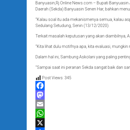
Banyuasin,Rj Online News.com – Bupati Banyuasin A
Daerah (Sekda) Banyuasin Senen Har, bahkan menun
“Kalau soal itu ada mekanismenya semua, kalau aspi
Sedulang Setudung, Senin (13/12/2020).
Terkait masalah keputusan yang akan diambilnya, As
“Kita lihat dulu motifnya apa, kita evaluasi, mungkin 
Dalam hal ini, Sambung Askolani yang paling pent
“Sampai saat ini peranan Sekda sangat baik dan sa
Post Views:
345
Facebook
Mastodon
Email
WhatsApp