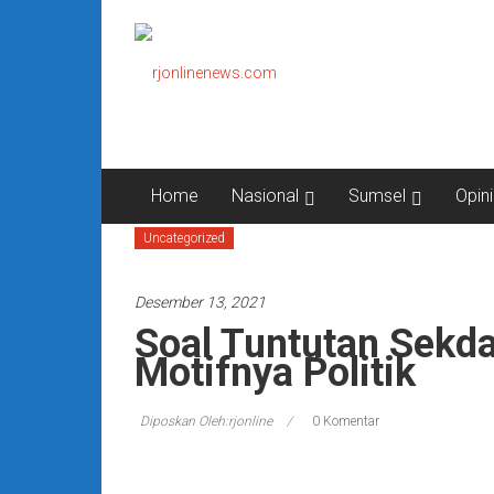
Lompat
rjonlinenews.com
ke
konten
Faktual
Berimbang
dan
Terpercaya
Home
Nasional
Sumsel
Opini
Uncategorized
Desember 13, 2021
Soal Tuntutan Sekda
Motifnya Politik
Diposkan Oleh:rjonline
0 Komentar