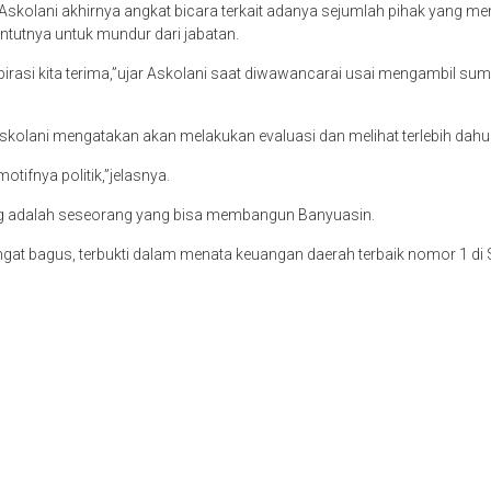
skolani akhirnya angkat bicara terkait adanya sejumlah pihak yang m
tutnya untuk mundur dari jabatan.
rasi kita terima,”ujar Askolani saat diwawancarai usai mengambil sumpa
kolani mengatakan akan melakukan evaluasi dan melihat terlebih dahulu 
motifnya politik,”jelasnya.
ing adalah seseorang yang bisa membangun Banyuasin.
ngat bagus, terbukti dalam menata keuangan daerah terbaik nomor 1 di