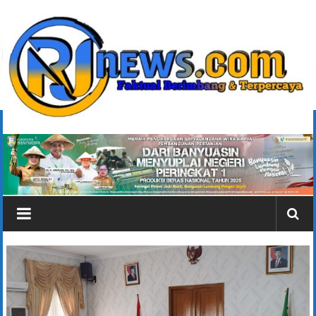
Lompat
ke
konten
rjonlinenews.com
Faktual
Berimbang
dan
Terpercaya