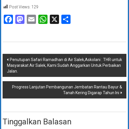
Post Views:
129
Facebook
Mastodon
Email
WhatsApp
X
Share
Navigasi
Penutupan Safari Ramadhan di Air Salek,Askolani : THR untuk
Masyarakat Air Salek, Kami Sudah Anggarkan Untuk Perbaikan
pos
Jalan.
Progress Lanjutan Pembangunan Jembatan Rantau Bayur &
Tanah Kering Digarap Tahun Ini
Tinggalkan Balasan