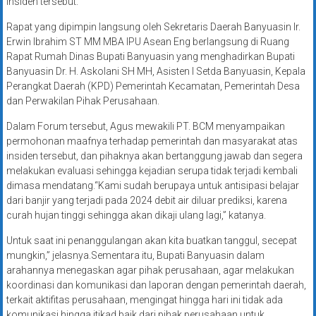
insiden tersebut.
Rapat yang dipimpin langsung oleh Sekretaris Daerah Banyuasin Ir.
Erwin Ibrahim ST MM MBA IPU Asean Eng berlangsung di Ruang
Rapat Rumah Dinas Bupati Banyuasin yang menghadirkan Bupati
Banyuasin Dr. H. Askolani SH MH, Asisten I Setda Banyuasin, Kepala
Perangkat Daerah (KPD) Pemerintah Kecamatan, Pemerintah Desa
dan Perwakilan Pihak Perusahaan.
Dalam Forum tersebut, Agus mewakili PT. BCM menyampaikan
permohonan maafnya terhadap pemerintah dan masyarakat atas
insiden tersebut, dan pihaknya akan bertanggung jawab dan segera
melakukan evaluasi sehingga kejadian serupa tidak terjadi kembali
dimasa mendatang.“Kami sudah berupaya untuk antisipasi belajar
dari banjir yang terjadi pada 2024 debit air diluar prediksi, karena
curah hujan tinggi sehingga akan dikaji ulang lagi,” katanya.
Untuk saat ini penanggulangan akan kita buatkan tanggul, secepat
mungkin,” jelasnya.Sementara itu, Bupati Banyuasin dalam
arahannya menegaskan agar pihak perusahaan, agar melakukan
koordinasi dan komunikasi dan laporan dengan pemerintah daerah,
terkait aktifitas perusahaan, mengingat hingga hari ini tidak ada
komunikasi hingga itikad baik dari pihak perusahaan untuk