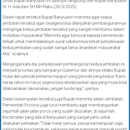
Dinas Bupati Banyuasin ini dipimpin langsung oleh Bupati Banyuasin
Dr. H. Askolani SH MH Rabu (26/3/2025).
Dalam rapat tersebut Bupati Banyuasin meminta agar kedua
jembatan tersebut agar sesegera bisa dilanjutkan pembangunannya
mengingat kedua jembatan tersebut yang sangat membantu dalam
mobilitas masyarakat.“Meminta agar bersurat kepada kementerian
terkait untuk menindaklanjuti surat sebelumnya terkait penyelesaian
kedua jembatan yang sudah sangat lama dinantikan masyarakat
kita,” ucapnya.
Mengingat kata dia, penyelesaian pembangunan kedua jembatan ini
menjadi prioritas janji kampanye Gubernur dan dirinya selaku Bupati
mulai dari periode pertama maupun yang periode yang kedua.“Kami
harap tahun ini harus segera bisa direalisasikan apa yang mulai bisa
dilaksanakan laksanakan, jangan tunda lagi,” ujarnya.
Dalam kesempatan tersebut juga Bupati meminta selain Jembatan,
Pemerintah Provinsi juga turut membantu agar membangunkan
sejumlah jalan-jalan poros yang sudah diusulkan, di sejumlah
Kecamatan yang ada di Banyuasin yang sangat perlu untuk
dilakukan perbaikan.“Tidak mesti semua, sesuai kemampuan saja,
paling tidak bisa bertahap, sehingga dapat mendapat dampak positif