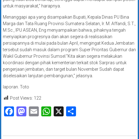
untuk masyarakat,” harapnya.
Menanggapi apa yang disampaikan Bupati, Kepala Dinas PU Bina
Marga dan Tata Ruang Provinsi Sumatera Selatan, Ir. M. Affandi, S.T.,
M.Sc., IPU ASEAN, Eng menyampaikan bahwa, pihaknya tengah
menyiapkan progresnya dan akan segera di realisasikan
persiapannya di mulai pada bulan April, mengingat Kedua Jembatan
tersebut sudah masuk dalam program Super Prioritas Gubernur dan
Wakil Gubernur Provinsi Sumsel.“Kita akan segera melakukan
koordinasi dengan pihak kementerian terkait stok Sarpras untuk
pengerjaan jembatan, dan target bulan November Sudah dapat
diselesaikan lanjutan pembangunan,” jelasnya.
laporan. Toto
Post Views:
122
Facebook
Mastodon
Email
WhatsApp
X
Share