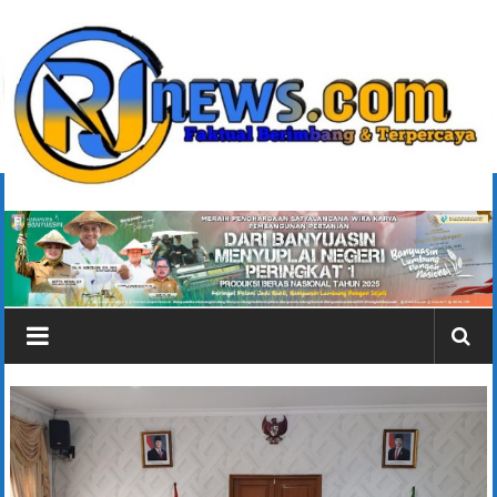
Lompat
ke
konten
rjonlinenews.com
Faktual
Berimbang
dan
Terpercaya