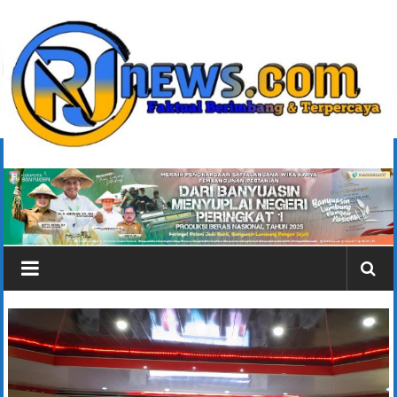
Lompat
ke
konten
rjonlinenews.com
Faktual
Berimbang
dan
Terpercaya