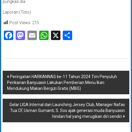
pungkas dia.
Laporan:(Toto)
Post Views:
215
Facebook
Mastodon
Email
WhatsApp
X
Share
Navigasi
Peringatan HARKANNAS ke-11 Tahun 2024 Tim Penyuluh
Perikanan Banyuasin Lakukan Pemberian Menu Ikan
pos
Mendukung Makan Bergizi Gratis (MBG)
Gelar LIGA Internal dan Launching Jersey Club, Manager Nafas
Tua CF, Usman Gumanti, S. Sos ajak generasi muda Banyuasin
hindari hal yang merugikan diri sendiri