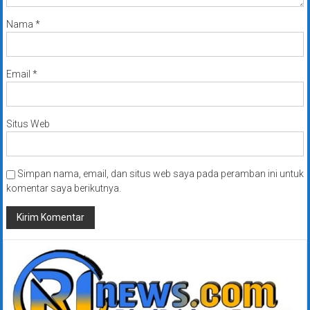
Nama
*
Email
*
Situs Web
Simpan nama, email, dan situs web saya pada peramban ini untuk
komentar saya berikutnya.