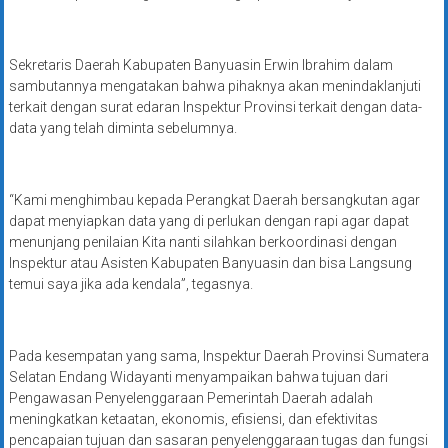
Sekretaris Daerah Kabupaten Banyuasin Erwin Ibrahim dalam
sambutannya mengatakan bahwa pihaknya akan menindaklanjuti
terkait dengan surat edaran Inspektur Provinsi terkait dengan data-
data yang telah diminta sebelumnya.
“Kami menghimbau kepada Perangkat Daerah bersangkutan agar
dapat menyiapkan data yang di perlukan dengan rapi agar dapat
menunjang penilaian Kita nanti silahkan berkoordinasi dengan
Inspektur atau Asisten Kabupaten Banyuasin dan bisa Langsung
temui saya jika ada kendala”, tegasnya.
Pada kesempatan yang sama, Inspektur Daerah Provinsi Sumatera
Selatan Endang Widayanti menyampaikan bahwa tujuan dari
Pengawasan Penyelenggaraan Pemerintah Daerah adalah
meningkatkan ketaatan, ekonomis, efisiensi, dan efektivitas
pencapaian tujuan dan sasaran penyelenggaraan tugas dan fungsi