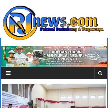
Lompat
ke
konten
rjonlinenews.com
Faktual
Berimbang
dan
Terpercaya