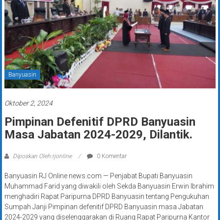
Banyuasin
Oktober 2, 2024
Pimpinan Defenitif DPRD Banyuasin
Masa Jabatan 2024-2029, Dilantik.
Diposkan Oleh:rjonline
0 Komentar
Banyuasin RJ Online news.com — Penjabat Bupati Banyuasin
Muhammad Farid yang diwakili oleh Sekda Banyuasin Erwin Ibrahim
menghadiri Rapat Paripurna DPRD Banyuasin tentang Pengukuhan
Sumpah Janji Pimpinan defenitif DPRD Banyuasin masa Jabatan
2024-2029 yang diselenggarakan di Ruang Rapat Paripurna Kantor