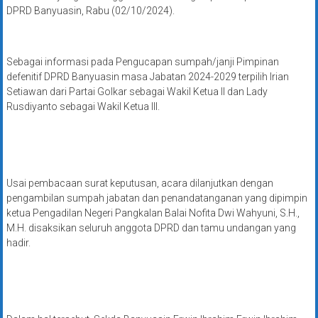
DPRD Banyuasin, Rabu (02/10/2024).
Sebagai informasi pada Pengucapan sumpah/janji Pimpinan
defenitif DPRD Banyuasin masa Jabatan 2024-2029 terpilih Irian
Setiawan dari Partai Golkar sebagai Wakil Ketua II dan Lady
Rusdiyanto sebagai Wakil Ketua III.
Usai pembacaan surat keputusan, acara dilanjutkan dengan
pengambilan sumpah jabatan dan penandatanganan yang dipimpin
ketua Pengadilan Negeri Pangkalan Balai Nofita Dwi Wahyuni, S.H.,
M.H. disaksikan seluruh anggota DPRD dan tamu undangan yang
hadir.