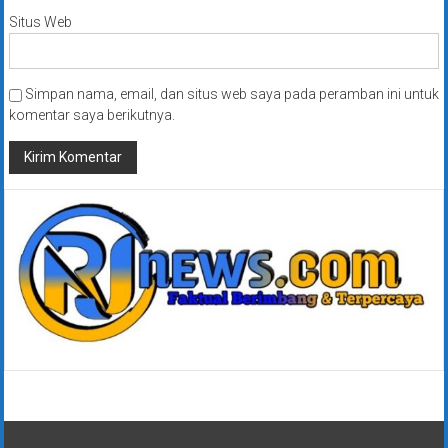
Situs Web
Simpan nama, email, dan situs web saya pada peramban ini untuk
komentar saya berikutnya.