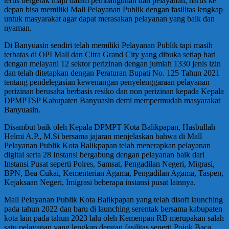
terus bergerak maju dalam pembangunan dan pelayanan, harus ke
depan bisa memiliki Mall Pelayanan Publik dengan fasilitas lengkap
untuk masyarakat agar dapat merasakan pelayanan yang baik dan
nyaman.
Di Banyuasin sendiri telah memiliki Pelayanan Publik tapi masih
terbatas di OPI Mall dan Citra Grand City yang dibuka setiap hari
dengan melayani 12 sektor perizinan dengan jumlah 1330 jenis izin
dan telah ditetapkan dengan Peraturan Bupati No. 125 Tahun 2021
tentang pendelegasian kewenangan penyelenggaraan pelayanan
perizinan berusaha berbasis resiko dan non perizinan kepada Kepala
DPMPTSP Kabupaten Banyuasin demi mempermudah masyarakat
Banyuasin.
Disambut baik oleh Kepala DPMPT Kota Balikpapan, Hasbullah
Helmi A.P., M.Si bersama jajaran menjelaskan bahwa di Mall
Pelayanan Publik Kota Balikpapan telah menerapkan pelayanan
digital serta 28 Instansi bergabung dengan pelayanan baik dari
Instansi Pusat seperti Polres, Samsat, Pengadilan Negeri, Migrasi,
BPN, Bea Cukai, Kementerian Agama, Pengadilan Agama, Taspen,
Kejaksaan Negeri, Imigrasi beberapa instansi pusat lainnya.
Mall Pelayanan Publik Kota Balikpapan yang telah disoft launching
pada tahun 2022 dan baru di launching serentak bersama kabupaten
kota lain pada tahun 2023 lalu oleh Kemenpan RB merupakan salah
satu pelayanan yang lengkap dengan fasilitas seperti Pojok Baca,