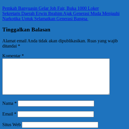
Pemkab Banyuasin Gelar Job Fair, Buka 1000 Loker
Sekretaris Daerah Erwin Ibrahim Ajak Generasi Muda Menjauhi
Narkotika Untuk Selamatkan Generasi Bangsa
Tinggalkan Balasan
Alamat email Anda tidak akan dipublikasikan.
Ruas yang wajib
ditandai
*
Komentar
*
Nama
*
Email
*
Situs Web