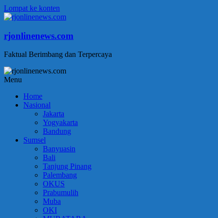
Lompat ke konten
rjonlinenews.com
Faktual Berimbang dan Terpercaya
Menu
Home
Nasional
Jakarta
Yogyakarta
Bandung
Sumsel
Banyuasin
Bali
Tanjung Pinang
Palembang
OKUS
Prabumulih
Muba
OKI