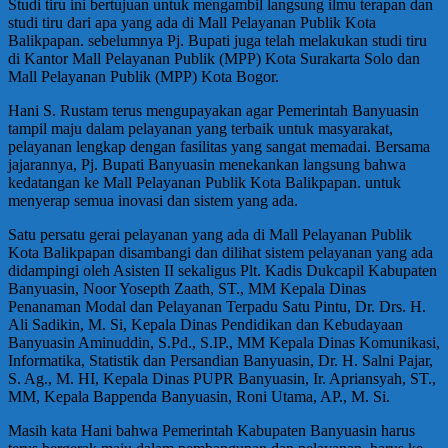
Studi tiru ini bertujuan untuk mengambil langsung ilmu terapan dan
studi tiru dari apa yang ada di Mall Pelayanan Publik Kota
Balikpapan. sebelumnya Pj. Bupati juga telah melakukan studi tiru
di Kantor Mall Pelayanan Publik (MPP) Kota Surakarta Solo dan
Mall Pelayanan Publik (MPP) Kota Bogor.
Hani S. Rustam terus mengupayakan agar Pemerintah Banyuasin
tampil maju dalam pelayanan yang terbaik untuk masyarakat,
pelayanan lengkap dengan fasilitas yang sangat memadai. Bersama
jajarannya, Pj. Bupati Banyuasin menekankan langsung bahwa
kedatangan ke Mall Pelayanan Publik Kota Balikpapan. untuk
menyerap semua inovasi dan sistem yang ada.
Satu persatu gerai pelayanan yang ada di Mall Pelayanan Publik
Kota Balikpapan disambangi dan dilihat sistem pelayanan yang ada
didampingi oleh Asisten II sekaligus Plt. Kadis Dukcapil Kabupaten
Banyuasin, Noor Yosepth Zaath, ST., MM Kepala Dinas
Penanaman Modal dan Pelayanan Terpadu Satu Pintu, Dr. Drs. H.
Ali Sadikin, M. Si, Kepala Dinas Pendidikan dan Kebudayaan
Banyuasin Aminuddin, S.Pd., S.IP., MM Kepala Dinas Komunikasi,
Informatika, Statistik dan Persandian Banyuasin, Dr. H. Salni Pajar,
S. Ag., M. HI, Kepala Dinas PUPR Banyuasin, Ir. Apriansyah, ST.,
MM, Kepala Bappenda Banyuasin, Roni Utama, AP., M. Si.
Masih kata Hani bahwa Pemerintah Kabupaten Banyuasin harus