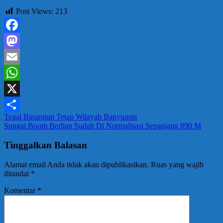
Post Views:
213
Facebook
Mastodon
Email
WhatsApp
X
Navigasi
Tegal Binangun Tetap Wilayah Banyuasin
Share
Sungai Boom Berlian Sudah Di Normalisasi Sepanjang 890 M
pos
Tinggalkan Balasan
Alamat email Anda tidak akan dipublikasikan.
Ruas yang wajib
ditandai
*
Komentar
*