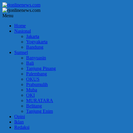
Lompat
ke
konten
rjonlinenews.com
Menu
Home
Faktual
Nasional
Berimbang
Jakarta
dan
Yogyakarta
Terpercaya
Bandung
Sumsel
Banyuasin
Bali
Tanjung Pinang
Palembang
OKUS
Prabumulih
Muba
OKI
MURATARA
Belitang
Tanjung Enim
Opini
Iklan
Redaksi