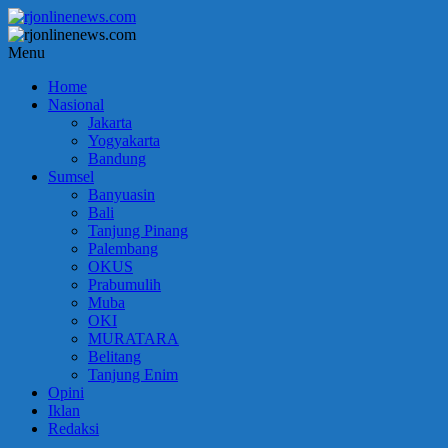
Lompat
ke
konten
rjonlinenews.com
Menu
Home
Faktual
Nasional
Berimbang
Jakarta
dan
Yogyakarta
Terpercaya
Bandung
Sumsel
Banyuasin
Bali
Tanjung Pinang
Palembang
OKUS
Prabumulih
Muba
OKI
MURATARA
Belitang
Tanjung Enim
Opini
Iklan
Redaksi