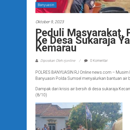
Banyuasin
Oktober 9, 2023
Peduli Masyarakat, 
Ke Desa Sukaraja Ya
Kemarau
Diposkan Oleh:rjonline
0 Komentar
POLRES BANYUASIN RJ Online news.com – Musim kema
Banyuasin Polda Sumsel menyalurkan bantuan air b
Dampak dari krisis air bersih di desa sukaraja K
(8/10)