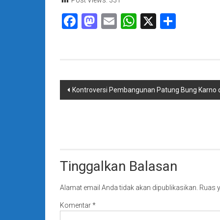
Post Views:
331
Facebook
Mastodon
Email
WhatsApp
X
Share
Navigasi
Kontroversi Pembangunan Patung Bung Karno d
pos
Tinggalkan Balasan
Alamat email Anda tidak akan dipublikasikan.
Ruas y
Komentar
*