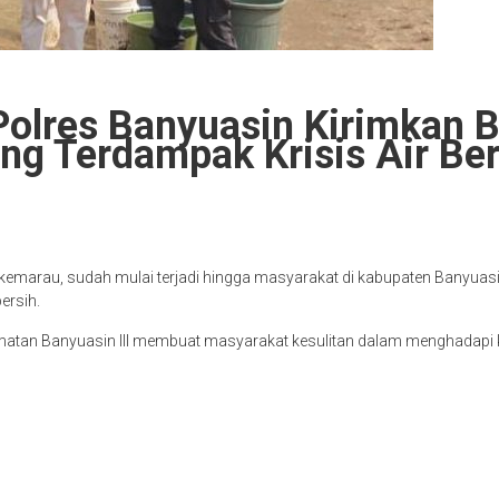
Polres Banyuasin Kirimkan B
ng Terdampak Krisis Air Be
rau, sudah mulai terjadi hingga masyarakat di kabupaten Banyuasin m
ersih.
ecamatan Banyuasin III membuat masyarakat kesulitan dalam menghadap