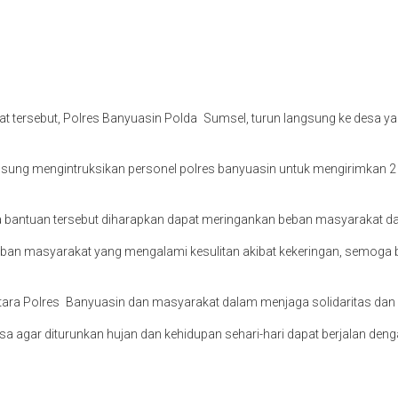
at tersebut, Polres Banyuasin Polda Sumsel, turun langsung ke desa 
ung mengintruksikan personel polres banyuasin untuk mengirimkan 2 mo
 bantuan tersebut diharapkan dapat meringankan beban masyarakat dar
eban masyarakat yang mengalami kesulitan akibat kekeringan, semoga b
i antara Polres Banyuasin dan masyarakat dalam menjaga solidaritas dan
 agar diturunkan hujan dan kehidupan sehari-hari dapat berjalan deng