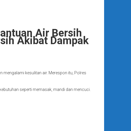
antuan Air Bersih
rsih Akibat Dampak
engalami kesulitan air. Merespon itu, Polres
i kebutuhan seperti memasak, mandi dan mencuci.