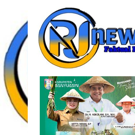
Lompat
rjonlinenews.com
ke
konten
Faktual
Berimbang
dan
Terpercaya