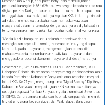
Ditambahkan Wabup, Kabupaten Banyuasin memiliki jumlah
penduduk kurang lebih 854.628 ribu jiwa dengan kepadatan rata-rata
68 jiwa per Km. Dari gambaran tersebut maka masih terdapat desa
tertinggal atau desa miskin, adanya kegiatan KKN ini kami yakin adik-
adik dapat membawa perubahan dan membuka wawasan
masyarakat dalam hal teknologi dengan adanya era digital saat ini
tentunya semakin memberikan kemudahan dalam hal komunikasi.
“Melalui KKN diharapkan untuk seluruh mahasiswa dapat
meningkatkan kepedulian sosial, menerapkan ilmu yang didapat di
kampus kepada masyarakat, mengembangkan potensi diri
mahasiswa serta menumbuhkan kreativitas masyarakat dan
menggerakkan potensi ekonomi masyarakat di desa,” harapnya.
Sementara itu, Ketua Universitas STISIPOL Candradimuka, Dr. Hj.
Lishapsari Prihatini dalam sambutannya mengucapkan terima kasih
kepada Pemerintah Kabupaten Banyuasin atas kesediaan menjadi
lokasi KKN Ke-27 yang mengusung tema “Digital Society”. Dipilihnya
Kabupaten Banyuasin menjadi tujuan KKN karena ada kaitannya
sebagian pegawai Pemkab Banyuasin yaitu alumni dari Univeristas
STISIPOL Candradimuka maka dari itu pihak kampus telah memiliki
tingkat emosional kepada Bupati dan Wakil Bupati Banyuasin.