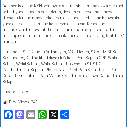
“Adanya kegiatan KKN tentunya akan membuat mahasiswa menjadi
pribadi yang tangguh dan toleran, dengan hadirnya mahasiswa
ditengah-tengah masyarakat menjadi ajang pembuktian bahwa ilmu
yang diperoleh di kampus tidak menjadi sia-sia. Kehadiran
mahasiswa dimasyarakat diharapkan dapat menginspirasi dan
mengajarkan untuk memiliki cita-cita menjadi pribadi yang lebih baik,”
ujarnya.
Turut hadir Staf Khusus Ardiansyah, M.Si, Hasmi, S.Sos.,M.SI, Kadis
Kesbangpol, Kadisdikbud diwakili Sekdis, Para Kepala OPD, Wakil
Ketua l, Wakil Ketua ll, Wakil Ketua lll Univeristas STISIPOL
Candradimuka, Kepala LPM, Kepala LPPM, Para Ketua Prodi, Para
Dosen Pembimbing, Para Mahasiswa dan Mahasiswi, Camat Talang
Kelapa.
Laporan:(Toto)
Post Views:
240
Facebook
Mastodon
Email
WhatsApp
X
Share