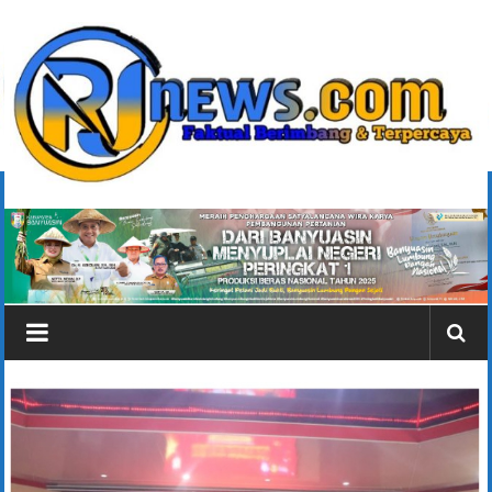
Lompat
ke
konten
rjonlinenews.com
Faktual
Berimbang
dan
Terpercaya