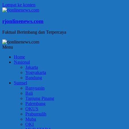
Lompat ke konten
rjonlinenews.com
Faktual Berimbang dan Terpercaya
Menu
Home
Nasional
Jakarta
Yogyakarta
Bandung
Sumsel
Banyuasin
Bali
Tanjung Pinang
Palembang
OKUS
Prabumulih
Muba
OKI