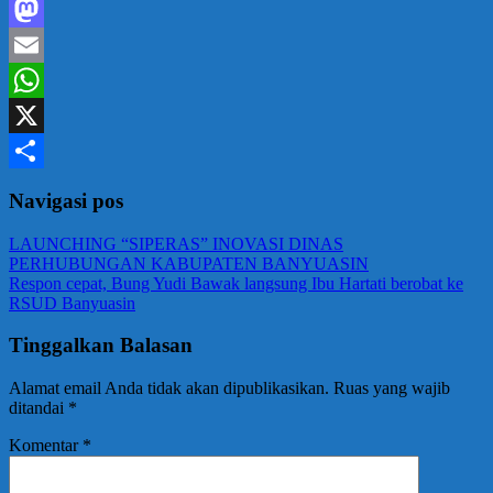
Facebook
Mastodon
Email
WhatsApp
X
Share
Navigasi pos
LAUNCHING “SIPERAS” INOVASI DINAS
PERHUBUNGAN KABUPATEN BANYUASIN
Respon cepat, Bung Yudi Bawak langsung Ibu Hartati berobat ke
RSUD Banyuasin
Tinggalkan Balasan
Alamat email Anda tidak akan dipublikasikan.
Ruas yang wajib
ditandai
*
Komentar
*