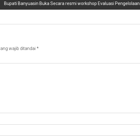
Bupati Banyuasin Buka Secara resmi workshop Evaluasi Pengelola
ang wajib ditandai
*