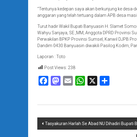
“Tentunya kedepan saya akan berkunjung ke desa-d
anggaran yang telah tertuang dalam APB desa masin
Turut hadir Wakil Bupati Banyuasin H. Slamet Somos
Wahyu Sanjaya, SE.,MM, Anggota DPRD Provinsi Sum
Perwakilan BPKP Provinsi Sumsel, Kanwil DJPB Provi
Dandim 0430 Banyuasin diwakili Pasilog Kodim, Par
Laporan : Toto
Post Views:
238
Facebook
Mastodon
Email
WhatsApp
X
Share
Navigasi
Tasyakuran Harlah Se Abad NU Dihadiri Bupati
pos