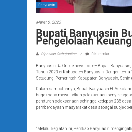
Banyuasin
Maret 6, 2023
Bupati Banyuasin B
Pengelolaan Keuan
Diposkan Oleh:rjonline
0 Komentar
Banyuasin RJ Online news.com– Bupati Banyuasin,
Tahun 2023 di Kabupaten Banyuasin. Dengan tema “
Setudung, Pemerintah Kabupaten Banyuasin, Senin (
Dalam sambutannya, Bupati Banyuasin H. Askolani 
bagaimana mewujudkan pelaksanaan penyelenggar
peraturan pelaksanaan sehingga kedepan 288 desa 
pemberdayaan masyarakat desa sebagai subjek p
“Melalui kegiatan ini, Pemkab Banyuasin menginga