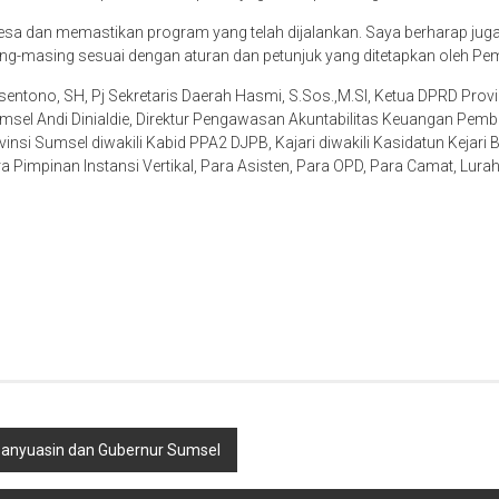
esa dan memastikan program yang telah dijalankan. Saya berharap jug
g-masing sesuai dengan aturan dan petunjuk yang ditetapkan oleh Peme
entono, SH, Pj Sekretaris Daerah Hasmi, S.Sos.,M.SI, Ketua DPRD Provin
sel Andi Dinialdie, Direktur Pengawasan Akuntabilitas Keuangan Pem
nsi Sumsel diwakili Kabid PPA2 DJPB, Kajari diwakili Kasidatun Kejari 
a Pimpinan Instansi Vertikal, Para Asisten, Para OPD, Para Camat, Lur
 Banyuasin dan Gubernur Sumsel