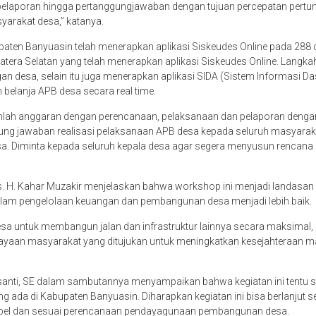
pelaporan hingga pertanggungjawaban dengan tujuan percepatan per
yarakat desa,” katanya.
bupaten Banyuasin telah menerapkan aplikasi Siskeudes Online pada 28
atera Selatan yang telah menerapkan aplikasi Siskeudes Online. Langk
desa, selain itu juga menerapkan aplikasi SIDA (Sistem Informasi Das
belanja APB desa secara real time.
lah anggaran dengan perencanaan, pelaksanaan dan pelaporan dengan 
g jawaban realisasi pelaksanaan APB desa kepada seluruh masyarakat 
desa. Diminta kepada seluruh kepala desa agar segera menyusun rencan
 H. Kahar Muzakir menjelaskan bahwa workshop ini menjadi landasan pe
m pengelolaan keuangan dan pembangunan desa menjadi lebih baik.
sa untuk membangun jalan dan infrastruktur lainnya secara maksimal, 
an masyarakat yang ditujukan untuk meningkatkan kesejahteraan masy
.
 Susanti, SE dalam sambutannya menyampaikan bahwa kegiatan ini tentu
 ada di Kabupaten Banyuasin. Diharapkan kegiatan ini bisa berlanjut
tabel dan sesuai perencanaan pendayagunaan pembangunan desa.