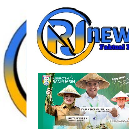
Lompat
rjonlinenews.com
ke
konten
Faktual
Berimbang
dan
Terpercaya