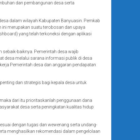
tumbuhan dan pembangunan desa serta
8 desa dalam wilayah Kabupaten Banyuasin. Pemkab
ah ini merupakan suatu terobosan dan upaya
hboard) yang telah terkoneksi dengan aplikasi
sebaik-baiknya. Pemerintah desa wajib
desa melalui sarana informasi publik di desa
a kerja Pemerintah desa dan anggaran pendapatan
nting dan strategis bagi kepala desa untuk
maka dari itu prioritaskanlah penggunaan dana
arakat desa serta peningkatan kualitas hidup
 sesuai dengan tugas dan wewenang serta undang-
 serta menghasilkan rekomendasi dalam pengelolaan