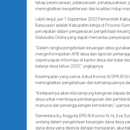
tahap perencanaan, pelaksanaan, penatausahaan, 
meningkatkan kesejahteraan dan kualitas hidup mas
Lebih lanjut, per 1 September 2022 Pemerintah Ka
Banyuasin adalah Kabupaten ketiga di Provinsi Sum
percepatan dalam pengawasan pengelolaan keuangan 
Siskeudes Online yang dapat memantau penyerapan 
“Dalam rangka pengelolaan keuangan desa gunakan
menginformasikan APB desa dan laporan pertanggun
seperti papan informasi di kantor desa dan balai 
belanja desa tahun 2023,” ungkapnya.
Kesempatan yang sama, Ketua Komisi Xl DPR RI Drs.
meningkatkan pengetahuan dan kemampuannya dala
“Kedepannya akan kita tampung keinginan kepala de
desa untuk membiayai pembangunan dan pemberdaya
manusia dan penanggulangan kemiskinan,” ujarnya
Sementara itu, Anggota DPD RI Komisi lV, Hj. Eva
undang dalam pengelolaan keuangan dana desa yang
dana desa yang dikelola dengan transparan, akun