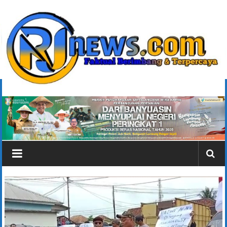
Lompat
ke
konten
rjonlinenews.com
Faktual
Berimbang
dan
Terpercaya