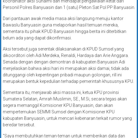
koordinator aksi Suhaimi dan mendapat pengawalan ketat dari
Personil Polres Banyuasin dan 1 (satu) Pleton Sat Pol PP Banyuasin.
Dari pantauan awak media masa aksi langsung menuju kantor
Bawaslu Banyuasin guna melaporkan hasil temuan mereka,
sementara itu pihak KPUD Banyuasin hingga berita ini diterbitkan
belum ada yang dapat dikonfirmasi.
Aksi tersebut juga serentak dilaksanakan di KPUD Sumsel yang
dikoorditori oleh Adi Merdeka, Renaldi, Hardaya dan Arie Anggara.
Senada dengan dengan demontran di kabupaten Banyuasin Adi
menjelaskan bahwa aksi hari ini merupakan aksi damai, tidak ada
ditunggangi oleh kepentingan pribadi maupun golongan, rill ini
merupakan bentuk kepedulian terhadap pemerintah khususnya KPU.
Sementara itu, menjawab aksi massa ini, ketua KPU provinsi
Sumatera Selatan, Amrah Muslimin, SE., M.Si, secara tegas akan
segera memanggil Komisioner KPU Banyuasin, dan akan
mempertemukan SEMMI Sumsel dengan Komisioner KPU
kabupaten Banyuasin, untuk mencari kebenaran terkait rumor yang
beredar tersebut.
“Saya membutuhkan teman-teman untuk memberikan data dan