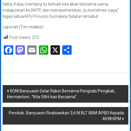
fakta, Kalau memang itu terbukti kita akan bersama-sama
melaporkan ke DKPP, dan memberhentikan, itu komitmen saya,”
tegas ketua KPU Provinsi Sumatera Selatan tersebut.
Laporan:(Tim redaksi)
Post Views:
273
Facebook
Mastodon
Email
WhatsApp
X
Share
Navigasi
KONI Banyuasin Gelar Rakor Bersama Pengcab/Pengkab,
Hermantoni ; “Kita SAH-kan Bersama”.
pos
Pemkab. Banyuasin Realisasikan 3,6 M BLT BBM APBD Kepada
4698 KPM