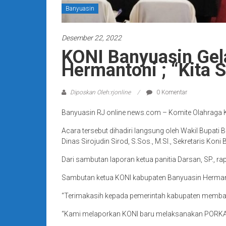
Banyuasin
Desember 22, 2022
KONI Banyuasin Gel
Hermantoni ; “Kita
Diposkan Oleh:rjonline
0 Komentar
Banyuasin RJ online news.com – Komite Olahraga 
Acara tersebut dihadiri langsung oleh Wakil Bupat
Dinas Sirojudin Sirod, S.Sos., M.SI., Sekretaris Ko
Dari sambutan laporan ketua panitia Darsan, SP., r
Sambutan ketua KONI kabupaten Banyuasin Hermanto
“Terimakasih kepada pemerintah kabupaten membant
“Kami melaporkan KONI baru melaksanakan PORKAB,