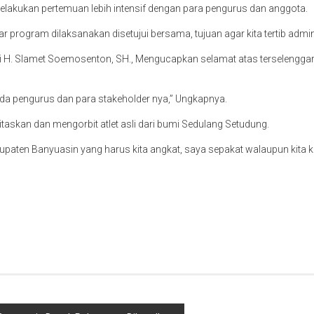
elakukan pertemuan lebih intensif dengan para pengurus dan anggota.
program dilaksanakan disetujui bersama, tujuan agar kita tertib admi
ti H. Slamet Soemosenton, SH., Mengucapkan selamat atas terselengga
da pengurus dan para stakeholder nya,” Ungkapnya.
askan dan mengorbit atlet asli dari bumi Sedulang Setudung.
bupaten Banyuasin yang harus kita angkat, saya sepakat walaupun kita k