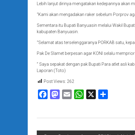
Lebih lanjut dirinya mengatakan kedepannya akan m
“Kami akan mengadakan raker sebelum Porprov agar 
Sementara itu Bupati Banyuasin melalui Wakil Bupa
kabupaten Banyuasin.
“Selamat atas terselenggaranya PORKAB satu, kepa
Pak De Slamet berpesan agar KONI selalu mempriorit
” Saya sepakat dengan pak Bupati Para atlet asli ka
Laporan:(Toto)
Post Views:
262
Facebook
Mastodon
Email
WhatsApp
X
Share