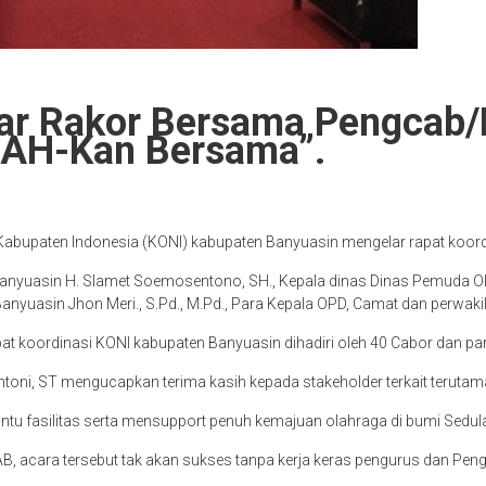
ar Rakor Bersama Pengcab/
 SAH-Kan Bersama”.
Kabupaten Indonesia (KONI) kabupaten Banyuasin mengelar rapat koor
i Banyuasin H. Slamet Soemosentono, SH., Kepala dinas Dinas Pemuda O
ni Banyuasin Jhon Meri., S.Pd., M.Pd., Para Kepala OPD, Camat dan perw
apat koordinasi KONI kabupaten Banyuasin dihadiri oleh 40 Cabor dan pa
ni, ST mengucapkan terima kasih kepada stakeholder terkait terutam
u fasilitas serta mensupport penuh kemajuan olahraga di bumi Sedul
 acara tersebut tak akan sukses tanpa kerja keras pengurus dan Pen