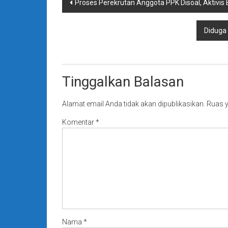
Navigasi
Proses Perekrutan Anggota PPK Disoal, Aktivi
pos
Diduga
Tinggalkan Balasan
Alamat email Anda tidak akan dipublikasikan.
Ruas y
Komentar
*
Nama
*