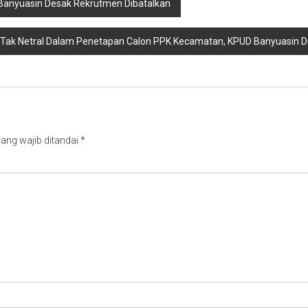
s Banyuasin Desak Rekrutmen Dibatalkan
 Tak Netral Dalam Penetapan Calon PPK Kecamatan, KPUD Banyuasin Did
ang wajib ditandai
*