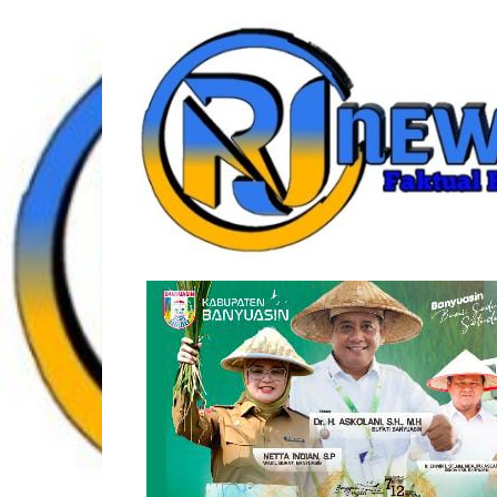
Lompat
rjonlinenews.com
ke
konten
Faktual
Berimbang
dan
Terpercaya