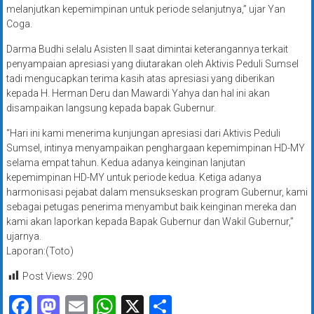
melanjutkan kepemimpinan untuk periode selanjutnya,” ujar Yan
Coga.
Darma Budhi selalu Asisten II saat dimintai keterangannya terkait
penyampaian apresiasi yang diutarakan oleh Aktivis Peduli Sumsel
tadi mengucapkan terima kasih atas apresiasi yang diberikan
kepada H. Herman Deru dan Mawardi Yahya dan hal ini akan
disampaikan langsung kepada bapak Gubernur.
“Hari ini kami menerima kunjungan apresiasi dari Aktivis Peduli
Sumsel, intinya menyampaikan penghargaan kepemimpinan HD-MY
selama empat tahun. Kedua adanya keinginan lanjutan
kepemimpinan HD-MY untuk periode kedua. Ketiga adanya
harmonisasi pejabat dalam mensukseskan program Gubernur, kami
sebagai petugas penerima menyambut baik keinginan mereka dan
kami akan laporkan kepada Bapak Gubernur dan Wakil Gubernur,”
ujarnya.
Laporan:(Toto)
Post Views:
290
Facebook
Mastodon
Email
WhatsApp
X
Share