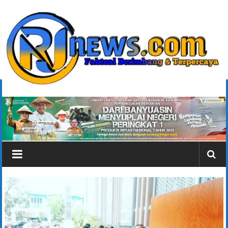
Lompat
ke
konten
rjonlinenews.com
Faktual
Berimbang
dan
Terpercaya