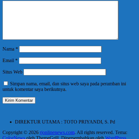
Nama
*
Email
*
Situs Web
Simpan nama, email, dan situs web saya pada peramban ini
untuk komentar saya berikutnya.
DIREKTUR UTAMA : TOTO PRIYANDI, S. Pd
Copyright © 2026
rjonlinenews.com
. All rights reserved. Tema:
ColorNews
oleh ThemeGrill. Dipersembahkan oleh
WordPress
.