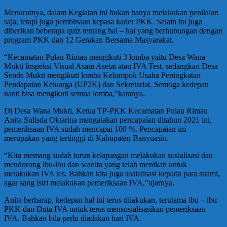
Menurutnya, dalam Kegiatan ini bukan hanya melakukan penilaian
saja, tetapi juga pembinaan kepasa kader PKK. Selain itu juga
diberikan beberapa quiz tentang hal – hal yang berhubungan dengan
program PKK dan 12 Gerakan Bersama Masyarakat.
“Kecamatan Pulau Rimau mengikuti 3 lomba yaitu Desa Wana
Mukti Inspeksi Visual Asam Asetat atau IVA Test, sedangkan Desa
Senda Mukti mengikuti lomba Kelompok Usaha Peningkatan
Pendapatan Keluarga (UP2K) dan Sekretariat. Semoga kedepan
nanti bisa mengikuti semua lomba,”katanya.
Di Desa Wana Mukti, Ketua TP-PKK Kecamatan Pulau Rimau
Anita Sulisda Oktarina mengatakan pencapaian ditahun 2021 ini,
pemeriksaan IVA sudah mencapai 100 %. Pencapaian ini
merupakan yang tertinggi di Kabupaten Banyuasin.
“Kita memang sudah turun kelapangan melakukan sosialisasi dan
mendorong ibu-ibu dan wanita yang telah menikah untuk
melakukan IVA tes. Bahkan kita juga sosialisasi kepada para suami,
agar sang istri melakukan pemeriksaan IVA,”ujarnya.
Anita berharap, kedepan hal ini terus dilakukan, terutama ibu – ibu
PKK dan Duta IVA untuk terus mensosialisasikan pemeriksaan
IVA. Bahkan bila perlu diadakan hari IVA.