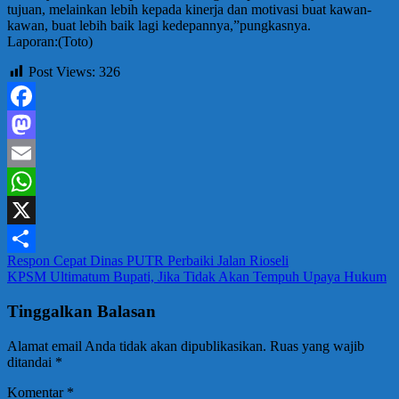
tujuan, melainkan lebih kepada kinerja dan motivasi buat kawan-
kawan, buat lebih baik lagi kedepannya,”pungkasnya.
Laporan:(Toto)
Post Views:
326
Facebook
Mastodon
Email
WhatsApp
X
Navigasi
Respon Cepat Dinas PUTR Perbaiki Jalan Rioseli
Share
KPSM Ultimatum Bupati, Jika Tidak Akan Tempuh Upaya Hukum
pos
Tinggalkan Balasan
Alamat email Anda tidak akan dipublikasikan.
Ruas yang wajib
ditandai
*
Komentar
*