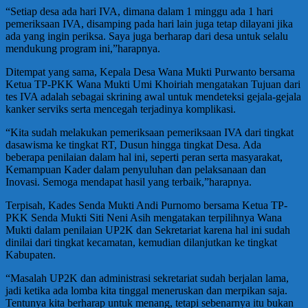
“Setiap desa ada hari IVA, dimana dalam 1 minggu ada 1 hari
pemeriksaan IVA, disamping pada hari lain juga tetap dilayani jika
ada yang ingin periksa. Saya juga berharap dari desa untuk selalu
mendukung program ini,”harapnya.
Ditempat yang sama, Kepala Desa Wana Mukti Purwanto bersama
Ketua TP-PKK Wana Mukti Umi Khoiriah mengatakan Tujuan dari
tes IVA adalah sebagai skrining awal untuk mendeteksi gejala-gejala
kanker serviks serta mencegah terjadinya komplikasi.
“Kita sudah melakukan pemeriksaan pemeriksaan IVA dari tingkat
dasawisma ke tingkat RT, Dusun hingga tingkat Desa. Ada
beberapa penilaian dalam hal ini, seperti peran serta masyarakat,
Kemampuan Kader dalam penyuluhan dan pelaksanaan dan
Inovasi. Semoga mendapat hasil yang terbaik,”harapnya.
Terpisah, Kades Senda Mukti Andi Purnomo bersama Ketua TP-
PKK Senda Mukti Siti Neni Asih mengatakan terpilihnya Wana
Mukti dalam penilaian UP2K dan Sekretariat karena hal ini sudah
dinilai dari tingkat kecamatan, kemudian dilanjutkan ke tingkat
Kabupaten.
“Masalah UP2K dan administrasi sekretariat sudah berjalan lama,
jadi ketika ada lomba kita tinggal meneruskan dan merpikan saja.
Tentunya kita berharap untuk menang, tetapi sebenarnya itu bukan