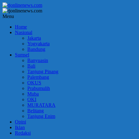
Lompat
ke
konten
rjonlinenews.com
Menu
Home
Faktual
Nasional
Berimbang
Jakarta
dan
Yogyakarta
Terpercaya
Bandung
Sumsel
Banyuasin
Bali
Tanjung Pinang
Palembang
OKUS
Prabumulih
Muba
OKI
MURATARA
Belitang
Tanjung Enim
Opini
Iklan
Redaksi