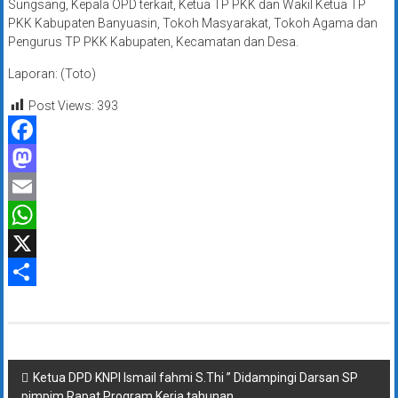
Sungsang, Kepala OPD terkait, Ketua TP PKK dan Wakil Ketua TP
PKK Kabupaten Banyuasin, Tokoh Masyarakat, Tokoh Agama dan
Pengurus TP PKK Kabupaten, Kecamatan dan Desa.
Laporan: (Toto)
Post Views:
393
Facebook
Mastodon
Email
WhatsApp
X
Share
Navigasi
Ketua DPD KNPI Ismail fahmi S.Thi ” Didampingi Darsan SP
pimpim Rapat Program Kerja tahunan