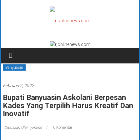
Lompat
ke
konten
rjonlinenews.com
Faktual
Berimbang
dan
Banyuasin
Terpercaya
Februari 2, 2022
Bupati Banyuasin Askolani Berpesan
Kades Yang Terpilih Harus Kreatif Dan
Inovatif
Diposkan Oleh:rjonline
0 Komentar