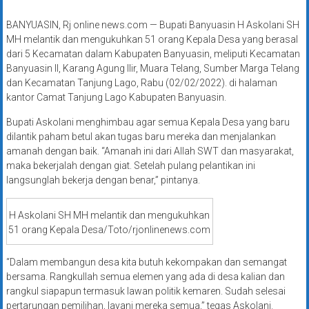
BANYUASIN, Rj online news.com — Bupati Banyuasin H Askolani SH
MH melantik dan mengukuhkan 51 orang Kepala Desa yang berasal
dari 5 Kecamatan dalam Kabupaten Banyuasin, meliputi Kecamatan
Banyuasin II, Karang Agung Ilir, Muara Telang, Sumber Marga Telang
dan Kecamatan Tanjung Lago, Rabu (02/02/2022). di halaman
kantor Camat Tanjung Lago Kabupaten Banyuasin.
Bupati Askolani menghimbau agar semua Kepala Desa yang baru
dilantik paham betul akan tugas baru mereka dan menjalankan
amanah dengan baik. “Amanah ini dari Allah SWT dan masyarakat,
maka bekerjalah dengan giat. Setelah pulang pelantikan ini
langsunglah bekerja dengan benar,” pintanya.
H Askolani SH MH melantik dan mengukuhkan
51 orang Kepala Desa/Toto/rjonlinenews.com
“Dalam membangun desa kita butuh kekompakan dan semangat
bersama. Rangkullah semua elemen yang ada di desa kalian dan
rangkul siapapun termasuk lawan politik kemaren. Sudah selesai
pertarungan pemilihan, layani mereka semua,” tegas Askolani.