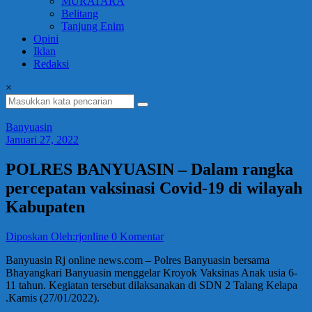
MURATARA
Belitang
Tanjung Enim
Opini
Iklan
Redaksi
×
Banyuasin
Januari 27, 2022
POLRES BANYUASIN – Dalam rangka
percepatan vaksinasi Covid-19 di wilayah
Kabupaten
Diposkan Oleh:rjonline
0 Komentar
Banyuasin Rj online news.com – Polres Banyuasin bersama
Bhayangkari Banyuasin menggelar Kroyok Vaksinas Anak usia 6-
11 tahun. Kegiatan tersebut dilaksanakan di SDN 2 Talang Kelapa
.Kamis (27/01/2022).