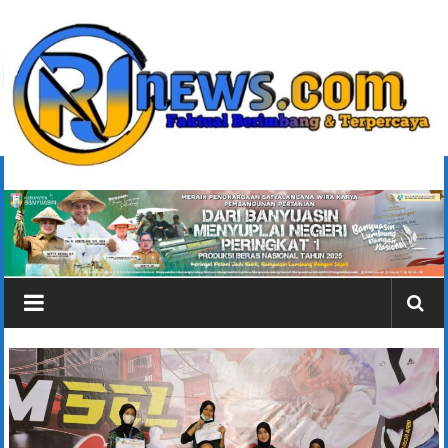
Lompat
ke
konten
rjonlinenews.com
Faktual
Berimbang
dan
Terpercaya