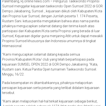
Palembang, Rj online news.com – Pengurus Taekwondo Propinsi
Sumsel menggelar kejuaraan taekwondo Open Sumsel 2022 di GOR
Dempo Jakabaring, Sumsel. , kejuaraan diikuti oleh Kabupaten/Kota
dan Propinsi luar Sumsel, dengan Jumlah peserta 1. 174 Peserta,
Rustam Sani. ketua panitia mengatakan bahwa atas nama panitia
pihaknya mengucapkan selamat datang dan terima kasih atas
partisipasi dari Kabupaten/Kota serta Propinsi yang berada di luar
Sumsel, Kejuaraan digelar guna menjaring Atlit untuk dapat mewakili
Propinsi Sumsel khususnya dan Indonesia umumnya di tingkat
Internasional.
“Kami mengucapkan selamat datang kepada semua
Provinsi/Kabupaten/Kota/ club yang telah berpartisipasi pada
kejuaraan SUMSEL OPEN 2022 di GOR Dempo Jakabaring. “Kata,
Rustam sani. Ketua Panitia Open turnamen Taekwondo Sumsel.
Minggu, 16/22.
Pada kesempatan ini ditambahkannya, pihaknya melaporkan
persiapan kejuaraan serta peserta yang terlibat didalam kejuaraan
tersebut.
“Kami akan melaporkan hal-hal terkait kejuaraan sebagai berikut,