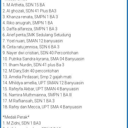
1. M Artheta, SDN 15 BA
2. Al ghozali, SDN 41 Plus BA3
3. Khanza renata, SMPN 1 BA 3
4. Riko anugrah, SMPN 1 BA
5. Daffa alfareza, SMPN 1 BA 3
6. Arief penta,SMK Sedulang Setudung
7. Yoel nuari, SMAN 12 banyuasin
8. Cinta ratu jennisa, SDN 6 BA 3
9. Nayer dwi cristian, SDN 40 Percontohan
10. Putrika Sandra kyrana, SMA 04 Banyuasin
11. Ilham Nurdin, SDN 41 plus Ba 3
12. M Dary,Sdn 40 percontohan
13. Amelia Pirdasari, Smp 2 gajah mati
14. Mhildya amellia, UPT SMAN 12 Banyuasin
15. Rafeyfa Akbar, UPT SMAN 4 Banyuasin
16. Namira Muthmainna, SMPN 1 BA III
17. M Rafliansah, SDN 1 BA 3
18. Rafey dan Mecca, UPT SMA 4 Banyuasin
*Medali Perak*
1. M Zidni, SDN 1 BA3