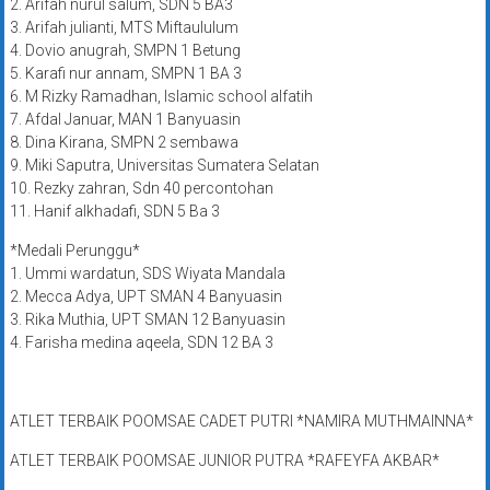
2. Arifah nurul salum, SDN 5 BA3
3. Arifah julianti, MTS Miftaululum
4. Dovio anugrah, SMPN 1 Betung
5. Karafi nur annam, SMPN 1 BA 3
6. M Rizky Ramadhan, Islamic school alfatih
7. Afdal Januar, MAN 1 Banyuasin
8. Dina Kirana, SMPN 2 sembawa
9. Miki Saputra, Universitas Sumatera Selatan
10. Rezky zahran, Sdn 40 percontohan
11. Hanif alkhadafi, SDN 5 Ba 3
*Medali Perunggu*
1. Ummi wardatun, SDS Wiyata Mandala
2. Mecca Adya, UPT SMAN 4 Banyuasin
3. Rika Muthia, UPT SMAN 12 Banyuasin
4. Farisha medina aqeela, SDN 12 BA 3
ATLET TERBAIK POOMSAE CADET PUTRI *NAMIRA MUTHMAINNA*
ATLET TERBAIK POOMSAE JUNIOR PUTRA *RAFEYFA AKBAR*