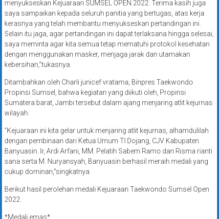
menyukseskan Kejuaraan SUMSEL OPEN 2022. Terima kasih juga
saya sampaikan kepada seluruh panitia yang bertugas, atas kerja
kerasnya yang telah membantu menyukseskan pertandingan ini.
Selain itu jaga, agar pertandingan ini dapat terlaksana hingga selesai,
saya meminta agar kita semua tetap mematuhi protokol kesehatan
dengan menggunakan masker, menjaga jarak dan utamakan
kebersihan,”tukasnya.
Ditambahkan oleh Charli junicef vratama, Binpres Taekwondo
Propinsi Sumsel, bahwa kegiatan yang diikuti oleh, Propinsi
Sumatera barat, Jambi tersebut dalam ajang menjaring atlit kejurnas
wilayah.
“Kejuaraan ini kita gelar untuk menjaring atlit kejurnas, alhamdulilah
dengan pembinaan dari Ketua Umum TI Dojang, CJV Kabupaten
Banyuasin. Ir, Ardi Arfani, MM. Pelatih Sabem Ramo dan Risma rianti
sana serta M. Nuryansyah, Banyuasin berhasil meraih medali yang
cukup dominan,”singkatnya.
Berikut hasil perolehan medali Kejuaraan Taekwondo Sumsel Open
2022.
*Medali emas*