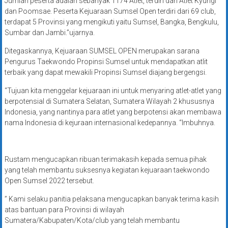
Jumlah peserta adalah sebanyak 1174 Atlet, terdiri dari Atlet Kyurigi
dan Poomsae. Peserta Kejuaraan Sumsel Open terdiri dari 69 club,
terdapat 5 Provinsi yang mengikuti yaitu Sumsel, Bangka, Bengkulu,
Sumbar dan Jambi.”ujarnya.
Ditegaskannya, Kejuaraan SUMSEL OPEN merupakan sarana
Pengurus Taekwondo Propinsi Sumsel untuk mendapatkan atlit
terbaik yang dapat mewakili Propinsi Sumsel diajang bergengsi.
“Tujuan kita menggelar kejuaraan ini untuk menyaring atlet-atlet yang
berpotensial di Sumatera Selatan, Sumatera Wilayah 2 khususnya
Indonesia, yang nantinya para atlet yang berpotensi akan membawa
nama Indonesia di kejuraan internasional kedepannya. “Imbuhnya.
Rustam mengucapkan ribuan terimakasih kepada semua pihak
yang telah membantu suksesnya kegiatan kejuaraan taekwondo
Open Sumsel 2022 tersebut.
” Kami selaku panitia pelaksana mengucapkan banyak terima kasih
atas bantuan para Provinsi di wilayah
Sumatera/Kabupaten/Kota/club yang telah membantu