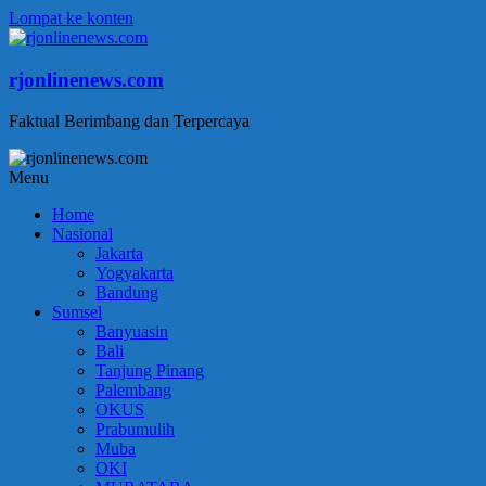
Lompat ke konten
rjonlinenews.com
Faktual Berimbang dan Terpercaya
Menu
Home
Nasional
Jakarta
Yogyakarta
Bandung
Sumsel
Banyuasin
Bali
Tanjung Pinang
Palembang
OKUS
Prabumulih
Muba
OKI