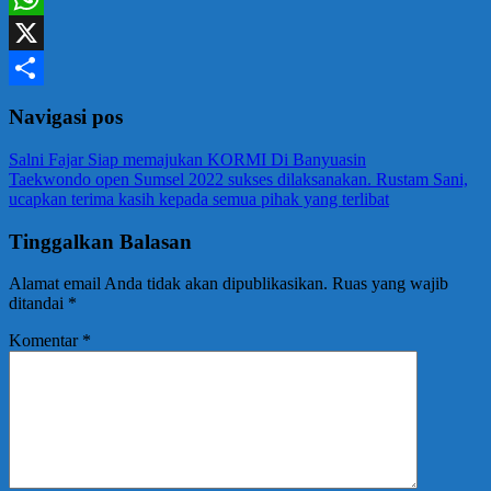
WhatsApp
X
Share
Navigasi pos
Salni Fajar Siap memajukan KORMI Di Banyuasin
Taekwondo open Sumsel 2022 sukses dilaksanakan. Rustam Sani,
ucapkan terima kasih kepada semua pihak yang terlibat
Tinggalkan Balasan
Alamat email Anda tidak akan dipublikasikan.
Ruas yang wajib
ditandai
*
Komentar
*