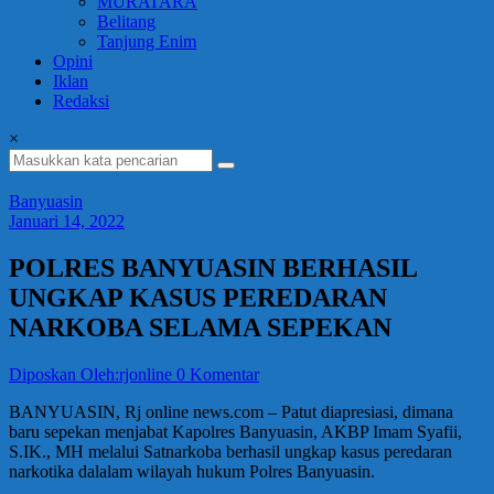
MURATARA
Belitang
Tanjung Enim
Opini
Iklan
Redaksi
×
Banyuasin
Januari 14, 2022
POLRES BANYUASIN BERHASIL
UNGKAP KASUS PEREDARAN
NARKOBA SELAMA SEPEKAN
Diposkan Oleh:rjonline
0 Komentar
BANYUASIN, Rj online news.com – Patut diapresiasi, dimana
baru sepekan menjabat Kapolres Banyuasin, AKBP Imam Syafii,
S.IK., MH melalui Satnarkoba berhasil ungkap kasus peredaran
narkotika dalalam wilayah hukum Polres Banyuasin.