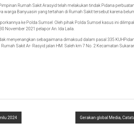
impinan Rumah Sakit Arasyid telah melakukan tindak Pidana perbuata
a warga Banyuasin yang tertahan di Rumah Sakit tersebut karena belu
ilaporkannya ke Polda Sumsel. Oleh pihak Polda Sumsel kasus ini dilim
0 November 2021 pelapor An. Ida Laila.
 tidak menyenangkan sebagaimana dimaksud dalam pasal 335 KUHPidana 
i Rumah Sakit Ar- Rasyid jalan HM. Saleh km 7 No. 2 Kecamatan Sukar
ilu 2024
Gerakan global Media, Cata