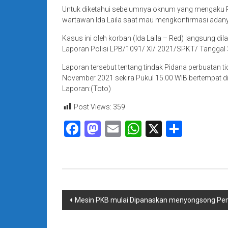
Untuk diketahui sebelumnya oknum yang mengaku P
wartawan Ida Laila saat mau mengkonfirmasi adany
Kasus ini oleh korban (Ida Laila – Red) langsung d
Laporan Polisi LPB/1091/ XI/ 2021/SPKT/ Tanggal 3
Laporan tersebut tentang tindak Pidana perbuatan
November 2021 sekira Pukul 15.00 WIB bertempat d
Laporan:(Toto)
Post Views:
359
Facebook
Mastodon
Email
WhatsApp
X
Share
Navigasi
Mesin PKB mulai Dipanaskan menyongsong Pem
pos