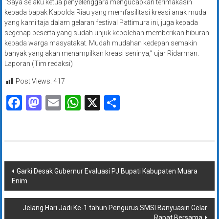
“Saya selaku ketua penyelenggara mengucapkan terimakasih
kepada bapak Kapolda Riau yang memfasilitasi kreasi anak muda
yang kami taja dalam gelaran festival Pattimura ini, juga kepada
segenap peserta yang sudah unjuk kebolehan memberikan hiburan
kepada warga masyatakat. Mudah mudahan kedepan semakin
banyak yang akan menampilkan kreasi seninya,” ujar Ridarman.
Laporan:(Tim redaksi)
Post Views:
417
Facebook
Mastodon
Email
WhatsApp
X
Share
Navigasi
Garki Desak Gubernur Evaluasi PJ Bupati Kabupaten Muara
Enim
pos
Jelang Hari Jadi Ke-1 tahun Pengurus SMSI Banyuasin Gelar
Rapat Bersama