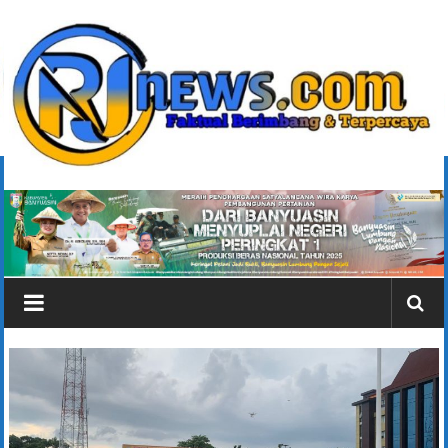
Lompat
ke
konten
rjonlinenews.com
Faktual
Berimbang
dan
Terpercaya