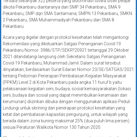
Terdata sebanyak 322 peserta yang didominasi siswa siswi pelajar
dikota Pekanbaru diantaranya dari SMP 34 Pekanbaru, SMA 9
Pekanbaru, SMP dqn SMA Santamaria, SMPN 13 Pekanbaru, SMKN
2 Pekanbaru, SMA Muhammadiyah Pekanbaru dan SMA 8
Pekanbaru.
Acara yang digelar dengan protokol kesehatan telah mengantongi
Rekomendasi yang dikeluarkan Satgas Penanganan Covid-19
Pekanbaru Nomor: 3986/STP/SEKR?20921 tertanggal 29 Oktober
2021 ditandatangi langsung oleh Sekretaris Satgas Penanganan
Covid-19 Pekanbaru, Muhammad Jamil. Dalam surat tersebut
dinyatakan, berdasarkan Surat Edaran Nomor 23/SE/SATGAS/2021
tentang Pedoman Penerapan Pembatasan Kegiatan Masyarakat
(PPKM) Level 2 di Kota Pekanbaru pada angka 11 huruf b yaitu
pelaksanaan kegiatan seni, budaya, sosial kemasyarakatan (lokasi
seni, budaya dan sosial yang dapat menimbulkan keramaian dan
kerumunan) diizinkan dibuka dengan menggunakan aplikasi Peduli
Lindungi untuk skrining dan penerapan protokol kesehatan yang
ketat dan pembatasan kapasitas pengunjung, untuk wilayah yang
berada dalam zona kuning maksimal 25% (dua puluh lima persen)
sesuai Peraturan Walikota Nomor 130 Tahun 2020.