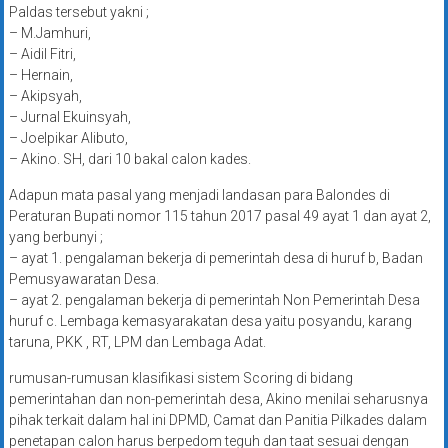
Paldas tersebut yakni ;
– M.Jamhuri,
– Aidil Fitri,
– Hernain,
– Akipsyah,
– Jurnal Ekuinsyah,
– Joelpikar Alibuto,
– Akino. SH, dari 10 bakal calon kades.
Adapun mata pasal yang menjadi landasan para Balondes di
Peraturan Bupati nomor 115 tahun 2017 pasal 49 ayat 1 dan ayat 2,
yang berbunyi ;
– ayat 1. pengalaman bekerja di pemerintah desa di huruf b, Badan
Pemusyawaratan Desa.
– ayat 2. pengalaman bekerja di pemerintah Non Pemerintah Desa
huruf c. Lembaga kemasyarakatan desa yaitu posyandu, karang
taruna, PKK , RT, LPM dan Lembaga Adat.
rumusan-rumusan klasifikasi sistem Scoring di bidang
pemerintahan dan non-pemerintah desa, Akino menilai seharusnya
pihak terkait dalam hal ini DPMD, Camat dan Panitia Pilkades dalam
penetapan calon harus berpedom teguh dan taat sesuai dengan