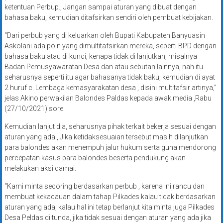
ketentuan Perbup., Jangan sampai aturan yang dibuat dengan
bahasa baku, kemudian ditafsirkan sendiri oleh pembuat kebijakan.
“Dari perbub yang di keluarkan oleh Bupati Kabupaten Banyuasin
Askolani ada poin yang dimultitafsirkan mereka, seperti BPD dengan
bahasa baku atau di kunci, kenapa tidak di lanjutkan, misalnya
Badan Pemusyawaratan Desa dan atau sebutan lainnya, nah itu
seharusnya seperti itu agar bahasanya tidak baku, kemudian di ayat
2 huruf c. Lembaga kemasyarakatan desa , disini multitafsir artinya,”
jelas Akino perwakilan Balondes Paldas kepada awak media ,Rabu
(27/10/2021) sore.
Kemudian lanjut dia, seharusnya pihak terkait bekerja sesuai dengan
aturan yang ada., Jika ketidaksesuaian tersebut masih dilanjutkan
para balondes akan menempuh jalur hukum serta guna mendorong
percepatan kasus para balondes beserta pendukung akan
melakukan aksi damai.
“Kami minta secoring berdasarkan perbub , karena ini rancu dan
membuat kekacauan dalam tahap Pilkades kalau tidak berdasarkan
aturan yang ada, kalau hal ini tetap berlanjut kita minta juga Pilkades
Desa Peldas di tunda, jika tidak sesuai dengan aturan yang ada jika