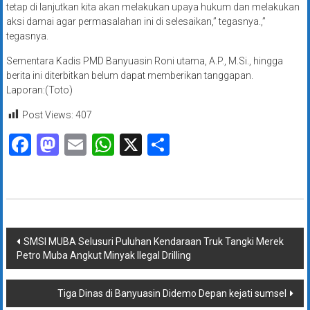
tetap di lanjutkan kita akan melakukan upaya hukum dan melakukan
aksi damai agar permasalahan ini di selesaikan,” tegasnya.,”
tegasnya.
Sementara Kadis PMD Banyuasin Roni utama, A.P., M.Si., hingga
berita ini diterbitkan belum dapat memberikan tanggapan.
Laporan:(Toto)
Post Views:
407
Facebook
Mastodon
Email
WhatsApp
X
Share
Navigasi
SMSI MUBA Selusuri Puluhan Kendaraan Truk Tangki Merek
Petro Muba Angkut Minyak Ilegal Drilling
pos
Tiga Dinas di Banyuasin Didemo Depan kejati sumsel