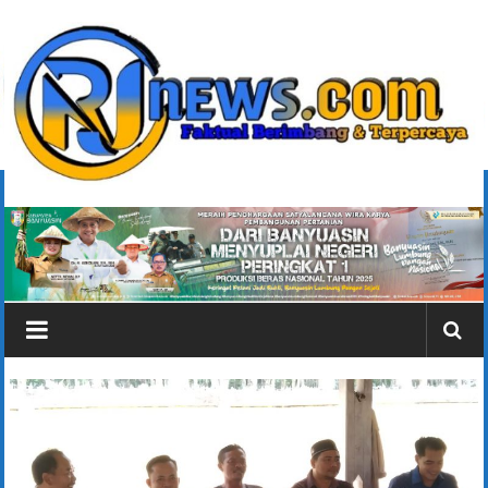
Lompat
ke
konten
rjonlinenews.com
Faktual
Berimbang
dan
Terpercaya