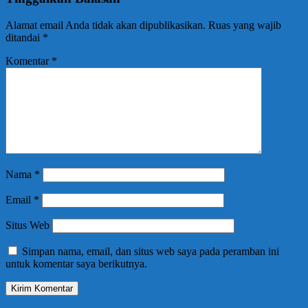
Alamat email Anda tidak akan dipublikasikan.
Ruas yang wajib
ditandai
*
Komentar
*
Nama
*
Email
*
Situs Web
Simpan nama, email, dan situs web saya pada peramban ini
untuk komentar saya berikutnya.