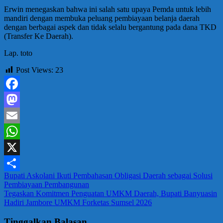
Erwin menegaskan bahwa ini salah satu upaya Pemda untuk lebih
mandiri dengan membuka peluang pembiayaan belanja daerah
dengan berbagai aspek dan tidak selalu bergantung pada dana TKD
(Transfer Ke Daerah).
Lap. toto
Post Views:
23
Facebook
Mastodon
Email
WhatsApp
X
Navigasi
Bupati Askolani Ikuti Pembahasan Obligasi Daerah sebagai Solusi
Share
Pembiayaan Pembangunan
pos
Tegaskan Komitmen Penguatan UMKM Daerah, Bupati Banyuasin
Hadiri Jambore UMKM Forketas Sumsel 2026
Tinggalkan Balasan