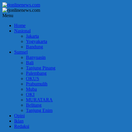
Lompat
ke
konten
rjonlinenews.com
Menu
Home
Faktual
Nasional
Berimbang
Jakarta
dan
Yogyakarta
Terpercaya
Bandung
Sumsel
Banyuasin
Bali
Tanjung Pinang
Palembang
OKUS
Prabumulih
Muba
OKI
MURATARA
Belitang
Tanjung Enim
Opini
Iklan
Redaksi