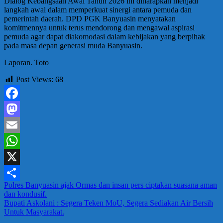
Dialog Kebangsaan Awal Tahun 2026 ini diharapkan menjadi
langkah awal dalam memperkuat sinergi antara pemuda dan
pemerintah daerah. DPD PGK Banyuasin menyatakan
komitmennya untuk terus mendorong dan mengawal aspirasi
pemuda agar dapat diakomodasi dalam kebijakan yang berpihak
pada masa depan generasi muda Banyuasin.
Laporan. Toto
Post Views:
68
Facebook
Mastodon
Email
WhatsApp
X
Navigasi
Polres Banyuasin ajak Ormas dan insan pers ciptakan suasana aman
Share
dan kondusif.
pos
Bupati Askolani : Segera Teken MoU, Segera Sediakan Air Bersih
Untuk Masyarakat.