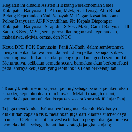
Kegiatan ini dihadiri Asisten II Bidang Perekonomian Setda
Kabupaten Banyuasin Ir. Alfian, M.M., Staf Tenaga Ahli Bupati
Bidang Kepemudaan Yudi Yansyah M. Dagar, Kasat Intelkam
Polres Banyuasin AKP Novidilhan, Plt. Kepala Disporapar
Kabupaten Banyuasin Sirajudin, S.Sos., M.Si., Camat Banyuasin III
Santo, S.Sos., M.Si., serta perwakilan organisasi kepemudaan,
mahasiswa, aktivis, ormas, dan NGO.
Ketua DPD PGK Banyuasin, Panji Al-Fatih, dalam sambutannya
menyampaikan bahwa pemuda perlu ditempatkan sebagai subjek
pembangunan, bukan sekadar pelengkap dalam agenda seremonial.
Menurutnya, pelibatan pemuda secara bermakna akan berkontribusi
pada lahirnya kebijakan yang lebih inklusif dan berkelanjutan.
“Ruang kreatif memiliki peran penting sebagai sarana pembentukan
karakter, kepemimpinan, dan inovasi. Melalui ruang tersebut,
pemuda dapat tumbuh dan berproses secara konstruktif,” ujar Panji.
Ia juga menekankan bahwa pembangunan daerah tidak hanya
diukur dari capaian fisik, melainkan juga dari kualitas sumber daya
manusia. Oleh karena itu, investasi terhadap pengembangan potensi
pemuda dinilai sebagai kebutuhan strategis jangka panjang.