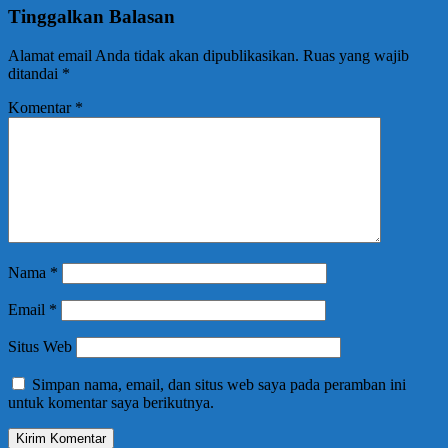
Tinggalkan Balasan
Alamat email Anda tidak akan dipublikasikan.
Ruas yang wajib
ditandai
*
Komentar
*
Nama
*
Email
*
Situs Web
Simpan nama, email, dan situs web saya pada peramban ini
untuk komentar saya berikutnya.