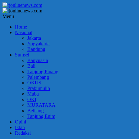
Lompat
ke
konten
rjonlinenews.com
Menu
Home
Faktual
Nasional
Berimbang
Jakarta
dan
Yogyakarta
Terpercaya
Bandung
Sumsel
Banyuasin
Bali
Tanjung Pinang
Palembang
OKUS
Prabumulih
Muba
OKI
MURATARA
Belitang
Tanjung Enim
Opini
Iklan
Redaksi