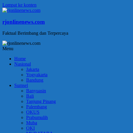
Lompat ke konten
rjonlinenews.com
Faktual Berimbang dan Terpercaya
Menu
Home
Nasional
Jakarta
Yogyakarta
Bandung
Sumsel
Banyuasin
Bali
Tanjung Pinang
Palembang
OKUS
Prabumulih
Muba
OKI