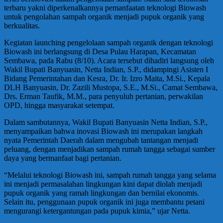
terbaru yakni diperkenalkannya pemanfaatan teknologi Biowash
untuk pengolahan sampah organik menjadi pupuk organik yang
berkualitas.
Kegiatan launching pengelolaan sampah organik dengan teknologi
Biowash ini berlangsung di Desa Pulau Harapan, Kecamatan
Sembawa, pada Rabu (8/10). Acara tersebut dihadiri langsung oleh
Wakil Bupati Banyuasin, Netta Indian, S.P., didampingi Asisten I
Bidang Pemerintahan dan Kesra, Dr. Ir. Izro Maita, M.Si., Kepala
DLH Banyuasin, Dr. Zazili Mustopa, S.E., M.Si., Camat Sembawa,
Drs. Erman Taufik, M.M., para penyuluh pertanian, perwakilan
OPD, hingga masyarakat setempat.
Dalam sambutannya, Wakil Bupati Banyuasin Netta Indian, S.P.,
menyampaikan bahwa inovasi Biowash ini merupakan langkah
nyata Pemerintah Daerah dalam mengubah tantangan menjadi
peluang, dengan menjadikan sampah rumah tangga sebagai sumber
daya yang bermanfaat bagi pertanian.
“Melalui teknologi Biowash ini, sampah rumah tangga yang selama
ini menjadi permasalahan lingkungan kini dapat diolah menjadi
pupuk organik yang ramah lingkungan dan bernilai ekonomis.
Selain itu, penggunaan pupuk organik ini juga membantu petani
mengurangi ketergantungan pada pupuk kimia,” ujar Netta.