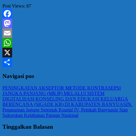
Post Views:
87
Facebook
Mastodon
Email
WhatsApp
X
Share
Navigasi pos
PENINGKATAN AKSEPTOR METODE KONTRASEPSI
JANGKA PANJANG (MKJP) MELALUI SISTEM
DIGITALISASI KONSELING DAN EDUKASI KELUARGA
BERENCANA (SIGADE KB) DI KABUPATEN BANYUASIN.
Penanaman Jagung Serentak Kuartal IV, Pemkab Banyuasin Siap
Sukseskan Ketahanan Pangan Nasional
Tinggalkan Balasan