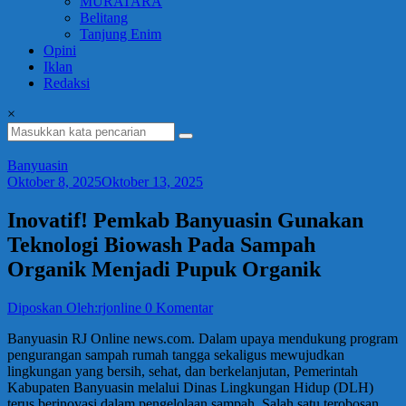
MURATARA
Belitang
Tanjung Enim
Opini
Iklan
Redaksi
×
Banyuasin
Oktober 8, 2025
Oktober 13, 2025
Inovatif! Pemkab Banyuasin Gunakan
Teknologi Biowash Pada Sampah
Organik Menjadi Pupuk Organik
Diposkan Oleh:rjonline
0 Komentar
Banyuasin RJ Online news.com. Dalam upaya mendukung program
pengurangan sampah rumah tangga sekaligus mewujudkan
lingkungan yang bersih, sehat, dan berkelanjutan, Pemerintah
Kabupaten Banyuasin melalui Dinas Lingkungan Hidup (DLH)
terus berinovasi dalam pengelolaan sampah. Salah satu terobosan