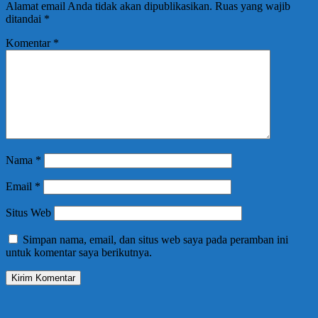
Alamat email Anda tidak akan dipublikasikan.
Ruas yang wajib
ditandai
*
Komentar
*
Nama
*
Email
*
Situs Web
Simpan nama, email, dan situs web saya pada peramban ini
untuk komentar saya berikutnya.