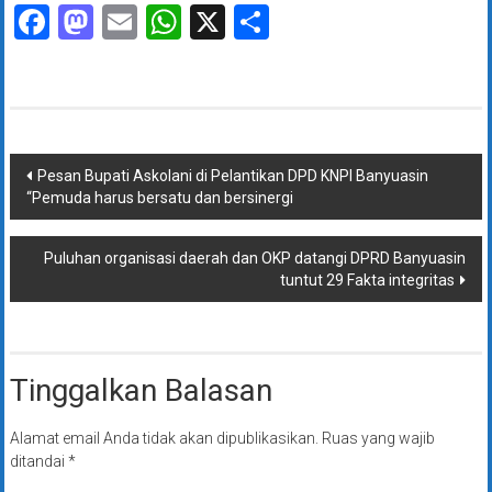
Facebook
Mastodon
Email
WhatsApp
X
Share
Navigasi
Pesan Bupati Askolani di Pelantikan DPD KNPI Banyuasin
“Pemuda harus bersatu dan bersinergi
pos
Puluhan organisasi daerah dan OKP datangi DPRD Banyuasin
tuntut 29 Fakta integritas
Tinggalkan Balasan
Alamat email Anda tidak akan dipublikasikan.
Ruas yang wajib
ditandai
*