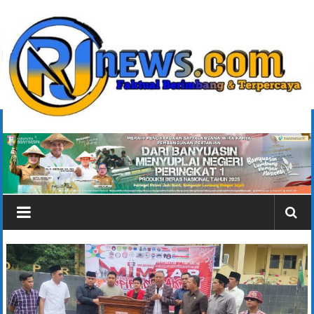
Lompat
ke
konten
rjonlinenews.com
Faktual
Berimbang
dan
Terpercaya