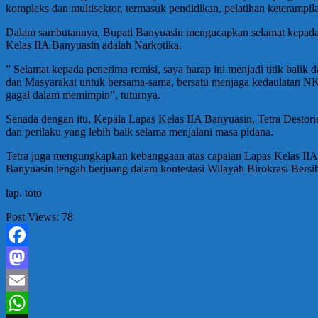
kompleks dan multisektor, termasuk pendidikan, pelatihan keterampila
Dalam sambutannya, Bupati Banyuasin mengucapkan selamat kepada 
Kelas IIA Banyuasin adalah Narkotika.
” Selamat kepada penerima remisi, saya harap ini menjadi titik balik
dan Masyarakat untuk bersama-sama, bersatu menjaga kedaulatan NKR
gagal dalam memimpin”, tuturnya.
Senada dengan itu, Kepala Lapas Kelas IIA Banyuasin, Tetra Desto
dan perilaku yang lebih baik selama menjalani masa pidana.
Tetra juga mengungkapkan kebanggaan atas capaian Lapas Kelas IIA Ba
Banyuasin tengah berjuang dalam kontestasi Wilayah Birokrasi Ber
lap. toto
Post Views:
78
Facebook
Mastodon
Email