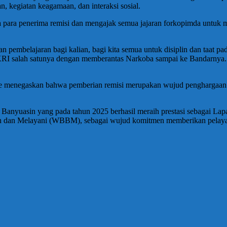
n, kegiatan keagamaan, dan interaksi sosial.
para penerima remisi dan mengajak semua jajaran forkopimda untuk 
 dan pembelajaran bagi kalian, bagi kita semua untuk disiplin dan taat
I salah satunya dengan memberantas Narkoba sampai ke Bandarnya. Ji
rie menegaskan bahwa pemberian remisi merupakan wujud penghargaan 
nyuasin yang pada tahun 2025 berhasil meraih prestasi sebagai Lapas t
sih dan Melayani (WBBM), sebagai wujud komitmen memberikan pelayan