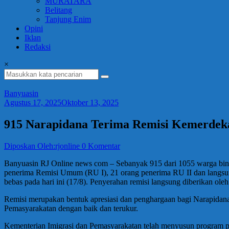
MURATARA
Belitang
Tanjung Enim
Opini
Iklan
Redaksi
×
Banyuasin
Agustus 17, 2025
Oktober 13, 2025
915 Narapidana Terima Remisi Kemerdek
Diposkan Oleh:rjonline
0 Komentar
Banyuasin RJ Online news com – Sebanyak 915 dari 1055 warga bin
penerima Remisi Umum (RU I), 21 orang penerima RU II dan langsun
bebas pada hari ini (17/8). Penyerahan remisi langsung diberikan ol
Remisi merupakan bentuk apresiasi dan penghargaan bagi Narapidan
Pemasyarakatan dengan baik dan terukur.
Kementerian Imigrasi dan Pemasyarakatan telah menyusun program pe