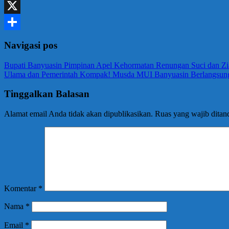
WhatsApp
X
Share
Navigasi pos
Bupati Banyuasin Pimpinan Apel Kehormatan Renungan Suci dan Zi
Ulama dan Pemerintah Kompak! Musda MUI Banyuasin Berlangsun
Tinggalkan Balasan
Alamat email Anda tidak akan dipublikasikan.
Ruas yang wajib ditan
Komentar
*
Nama
*
Email
*