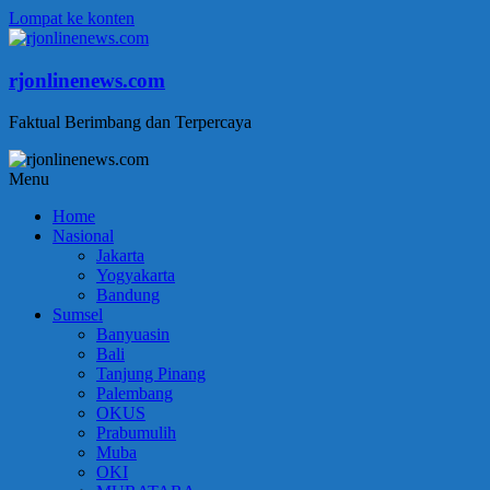
Lompat ke konten
rjonlinenews.com
Faktual Berimbang dan Terpercaya
Menu
Home
Nasional
Jakarta
Yogyakarta
Bandung
Sumsel
Banyuasin
Bali
Tanjung Pinang
Palembang
OKUS
Prabumulih
Muba
OKI