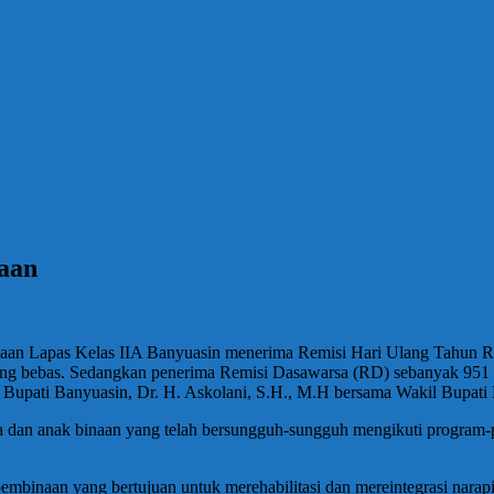
aan
aan Lapas Kelas IIA Banyuasin menerima Remisi Hari Ulang Tahun Re
g bebas. Sedangkan penerima Remisi Dasawarsa (RD) sebanyak 951 or
eh Bupati Banyuasin, Dr. H. Askolani, S.H., M.H bersama Wakil Bupati 
a dan anak binaan yang telah bersungguh-sungguh mengikuti program-
mbinaan yang bertujuan untuk merehabilitasi dan mereintegrasi narap