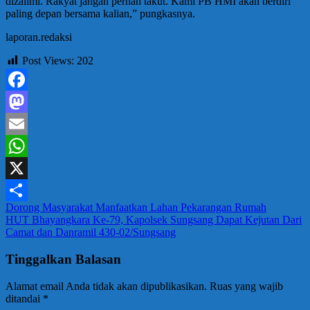
dizalimi. Rakyat jangan pernah takut. Kami PB HMI akan berdiri
paling depan bersama kalian,” pungkasnya.
laporan.redaksi
Post Views:
202
Facebook
Mastodon
Email
WhatsApp
X
Navigasi
Dorong Masyarakat Manfaatkan Lahan Pekarangan Rumah
Share
HUT Bhayangkara Ke-79, Kapolsek Sungsang Dapat Kejutan Dari
pos
Camat dan Danramil 430-02/Sungsang
Tinggalkan Balasan
Alamat email Anda tidak akan dipublikasikan.
Ruas yang wajib
ditandai
*