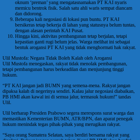
oknum ‘preman’ yang mengatasnamakan PT KAI nyaris
memicu bentrok fisik. Salah satu ahli waris sempat diancam
dan didorong.
Beberapa kali negosiasi di lokasi pun buntu. PT KAI
bersikeras tetap bekerja di lahan yang statusnya belum tuntas,
dengan alasan perintah KAI Pusat.
Hingga kini, aktivitas pembangunan tetap berjalan, tetapi
kepastian ganti rugi belum jelas. Warga melihat ini sebagai
bentuk arogansi PT KAI yang tidak menghormati hak rakyat.
Ulil Mustofa: Negara Tidak Boleh Kalah oleh Arogansi
Ulil Mustofa menegaskan, rakyat tidak menolak pembangunan,
tetapi pembangunan harus berkeadilan dan menjunjung tinggi
hukum.
“PT KAI jangan jadi BUMN yang semena-mena. Rakyat jangan
dipaksa kalah di negerinya sendiri. Kalau jalur negosiasi diabaikan,
PB HMI akan kawal ini di semua jalur, termasuk hukum!” tandas
Ulil.
Ulil berharap Presiden Prabowo segera merespons surat warga dan
memastikan Kementerian BUMN, ATR/BPN, dan aparat penegak
hukum menindak tegas pihak-pihak yang merugikan rakyat.
“Saya orang Sumatera Selatan, saya berdiri bersama rakyat yang