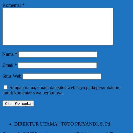
Komentar
*
Nama
*
Email
*
Situs Web
Simpan nama, email, dan situs web saya pada peramban ini
untuk komentar saya berikutnya.
DIREKTUR UTAMA : TOTO PRIYANDI, S. Pd