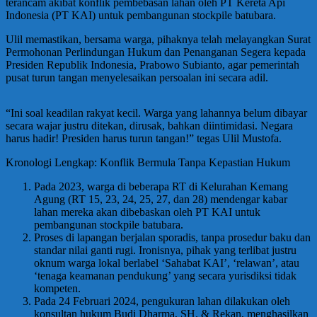
terancam akibat konflik pembebasan lahan oleh PT Kereta Api
Indonesia (PT KAI) untuk pembangunan stockpile batubara.
Ulil memastikan, bersama warga, pihaknya telah melayangkan Surat
Permohonan Perlindungan Hukum dan Penanganan Segera kepada
Presiden Republik Indonesia, Prabowo Subianto, agar pemerintah
pusat turun tangan menyelesaikan persoalan ini secara adil.
“Ini soal keadilan rakyat kecil. Warga yang lahannya belum dibayar
secara wajar justru ditekan, dirusak, bahkan diintimidasi. Negara
harus hadir! Presiden harus turun tangan!” tegas Ulil Mustofa.
Kronologi Lengkap: Konflik Bermula Tanpa Kepastian Hukum
Pada 2023, warga di beberapa RT di Kelurahan Kemang
Agung (RT 15, 23, 24, 25, 27, dan 28) mendengar kabar
lahan mereka akan dibebaskan oleh PT KAI untuk
pembangunan stockpile batubara.
Proses di lapangan berjalan sporadis, tanpa prosedur baku dan
standar nilai ganti rugi. Ironisnya, pihak yang terlibat justru
oknum warga lokal berlabel ‘Sahabat KAI’, ‘relawan’, atau
‘tenaga keamanan pendukung’ yang secara yurisdiksi tidak
kompeten.
Pada 24 Februari 2024, pengukuran lahan dilakukan oleh
konsultan hukum Budi Dharma, SH. & Rekan, menghasilkan