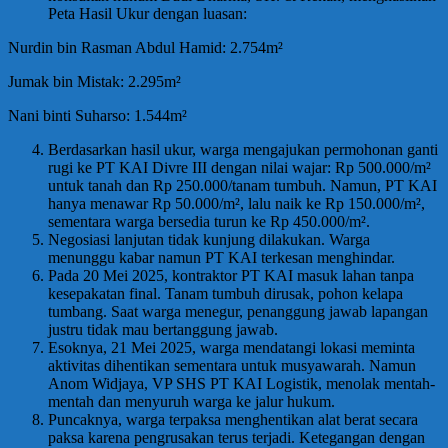
Peta Hasil Ukur dengan luasan:
Nurdin bin Rasman Abdul Hamid: 2.754m²
Jumak bin Mistak: 2.295m²
Nani binti Suharso: 1.544m²
Berdasarkan hasil ukur, warga mengajukan permohonan ganti
rugi ke PT KAI Divre III dengan nilai wajar: Rp 500.000/m²
untuk tanah dan Rp 250.000/tanam tumbuh. Namun, PT KAI
hanya menawar Rp 50.000/m², lalu naik ke Rp 150.000/m²,
sementara warga bersedia turun ke Rp 450.000/m².
Negosiasi lanjutan tidak kunjung dilakukan. Warga
menunggu kabar namun PT KAI terkesan menghindar.
Pada 20 Mei 2025, kontraktor PT KAI masuk lahan tanpa
kesepakatan final. Tanam tumbuh dirusak, pohon kelapa
tumbang. Saat warga menegur, penanggung jawab lapangan
justru tidak mau bertanggung jawab.
Esoknya, 21 Mei 2025, warga mendatangi lokasi meminta
aktivitas dihentikan sementara untuk musyawarah. Namun
Anom Widjaya, VP SHS PT KAI Logistik, menolak mentah-
mentah dan menyuruh warga ke jalur hukum.
Puncaknya, warga terpaksa menghentikan alat berat secara
paksa karena pengrusakan terus terjadi. Ketegangan dengan