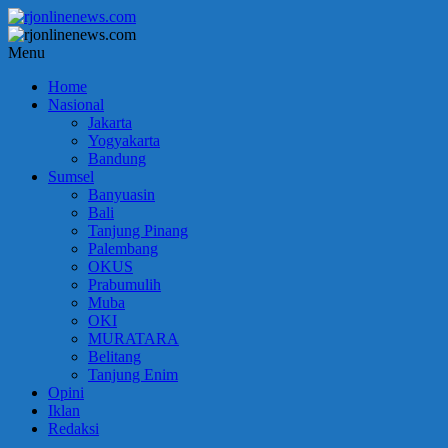
Lompat
ke
konten
rjonlinenews.com
Menu
Home
Faktual
Nasional
Berimbang
Jakarta
dan
Yogyakarta
Terpercaya
Bandung
Sumsel
Banyuasin
Bali
Tanjung Pinang
Palembang
OKUS
Prabumulih
Muba
OKI
MURATARA
Belitang
Tanjung Enim
Opini
Iklan
Redaksi