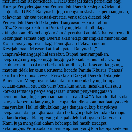
merumuskan Rekomendasi DPRD sebagai saran perbaikan bagi
Kinerja Penyelenggaraan Pemerintah Daerah kedepan. Selain itu,
lanjut dia, DPRD Banyuasin juga mengapresiasi atas pembangunan,
pelayanan, hingga prestasi-prestasi yang telah dicapai oleh
Pemerintah Daerah Kabupaten Banyuasin selama Tahun
2024.“Semoga ke depan Prestasi yang telah diraih dapat
ditingkatkan, dikembangkan dan dipertahankan tidak hanya menjadi
kebangaan semata bagi Daerah akan tetapi diharapkan memberikan
Kontribusi yang nyata bagi Peningkatan Pelayanan dan
Kesejahteraan Masyarakat Kabupaten Banyuasin,”
ucapnyaMenanggapi hal tersebut, Bupati menyampaikan,
penghargaan yang setinggi-tingginya kepada semua pihak yang
telah berpartisipasi memberikan kontribusi, baik secara langsung,
maupun tidak langsung terutama kepada Panitia Khusus (Pansus),
dan Tim Perumus Dewan Perwakilan Rakyat Daerah Kabupaten
Banyuasin. Mengingat catatan dan rekomendasi yang berupa
catatan-catatan strategis yang berisikan saran, masukan dan atau
koreksi terhadap penyelenggaraan urusan penyelenggaraan
pemerintahan, tugas pembantuan selama 2024.“Alhamdulillah sudah
banyak keberhasilan yang kita capai dan dirasakan manfaatnya oleh
masyarakat. Hal ini dibuktikan juga dengan cukup banyaknya
pengakuan dan penghargaan dari berbagai pihak terhadap kemajuan
dalam berbagai bidang yang dicapai oleh Kabupaten Banyuasin.
Kami juga mengakui dalam beberapa hal masih terdapat
kekurangan. Permasalahan pembangunan yang kita hadapi kedepan