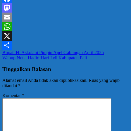
Facebook
Mastodon
Email
WhatsApp
X
Navigasi
Bupati H. Askolani Pimpin Apel Gabungan April 2025
Share
Wabup Netta Hadiri Hari Jadi Kabupaten Pali
pos
Tinggalkan Balasan
Alamat email Anda tidak akan dipublikasikan.
Ruas yang wajib
ditandai
*
Komentar
*