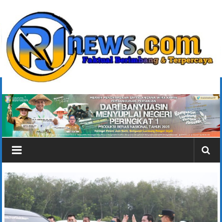
Lompat
ke
konten
rjonlinenews.com
Faktual
Berimbang
dan
Terpercaya