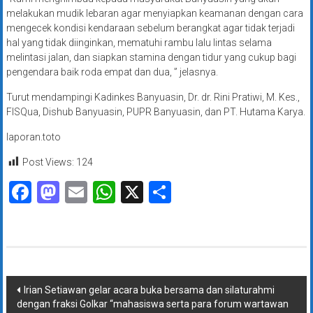
melakukan mudik lebaran agar menyiapkan keamanan dengan cara
mengecek kondisi kendaraan sebelum berangkat agar tidak terjadi
hal yang tidak diinginkan, mematuhi rambu lalu lintas selama
melintasi jalan, dan siapkan stamina dengan tidur yang cukup bagi
pengendara baik roda empat dan dua, ” jelasnya.
Turut mendampingi Kadinkes Banyuasin, Dr. dr. Rini Pratiwi, M. Kes.,
FISQua, Dishub Banyuasin, PUPR Banyuasin, dan PT. Hutama Karya.
laporan.toto
Post Views:
124
Facebook
Mastodon
Email
WhatsApp
X
Share
Navigasi
Irian Setiawan gelar acara buka bersama dan silaturahmi
dengan fraksi Golkar “mahasiswa serta para forum wartawan
pos