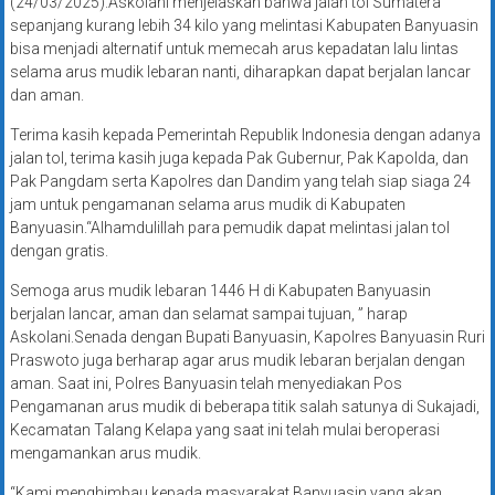
(24/03/2025).Askolani menjelaskan bahwa jalan tol Sumatera
sepanjang kurang lebih 34 kilo yang melintasi Kabupaten Banyuasin
bisa menjadi alternatif untuk memecah arus kepadatan lalu lintas
selama arus mudik lebaran nanti, diharapkan dapat berjalan lancar
dan aman.
Terima kasih kepada Pemerintah Republik Indonesia dengan adanya
jalan tol, terima kasih juga kepada Pak Gubernur, Pak Kapolda, dan
Pak Pangdam serta Kapolres dan Dandim yang telah siap siaga 24
jam untuk pengamanan selama arus mudik di Kabupaten
Banyuasin.“Alhamdulillah para pemudik dapat melintasi jalan tol
dengan gratis.
Semoga arus mudik lebaran 1446 H di Kabupaten Banyuasin
berjalan lancar, aman dan selamat sampai tujuan, ” harap
Askolani.Senada dengan Bupati Banyuasin, Kapolres Banyuasin Ruri
Praswoto juga berharap agar arus mudik lebaran berjalan dengan
aman. Saat ini, Polres Banyuasin telah menyediakan Pos
Pengamanan arus mudik di beberapa titik salah satunya di Sukajadi,
Kecamatan Talang Kelapa yang saat ini telah mulai beroperasi
mengamankan arus mudik.
“Kami menghimbau kepada masyarakat Banyuasin yang akan