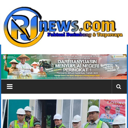
Lompat
ke
konten
rjonlinenews.com
Faktual
Berimbang
dan
Terpercaya