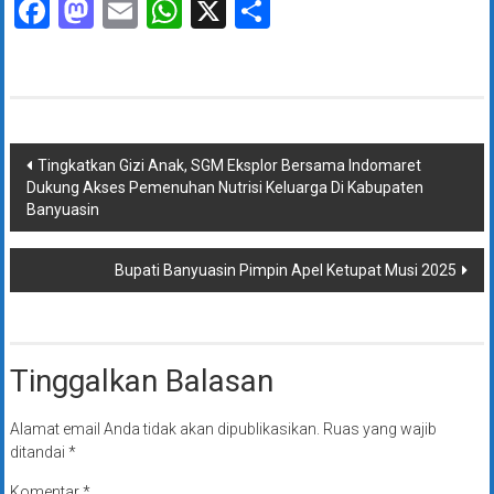
Facebook
Mastodon
Email
WhatsApp
X
Share
Navigasi
Tingkatkan Gizi Anak, SGM Eksplor Bersama Indomaret
Dukung Akses Pemenuhan Nutrisi Keluarga Di Kabupaten
pos
Banyuasin
Bupati Banyuasin Pimpin Apel Ketupat Musi 2025
Tinggalkan Balasan
Alamat email Anda tidak akan dipublikasikan.
Ruas yang wajib
ditandai
*
Komentar
*