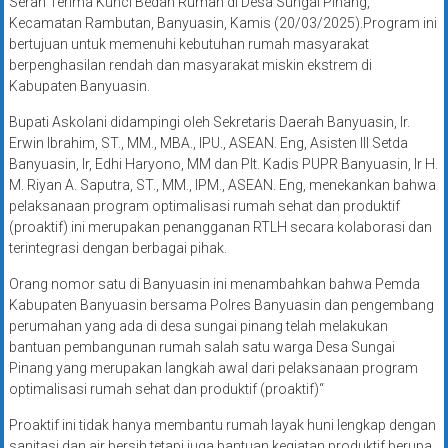
Serah Terima Kunci Bedah Rumah di Desa Sungai Pinang,
Kecamatan Rambutan, Banyuasin, Kamis (20/03/2025).Program ini
bertujuan untuk memenuhi kebutuhan rumah masyarakat
berpenghasilan rendah dan masyarakat miskin ekstrem di
Kabupaten Banyuasin.
Bupati Askolani didampingi oleh Sekretaris Daerah Banyuasin, Ir.
Erwin Ibrahim, ST., MM., MBA., IPU., ASEAN. Eng, Asisten III Setda
Banyuasin, Ir, Edhi Haryono, MM dan Plt. Kadis PUPR Banyuasin, Ir H.
M. Riyan A. Saputra, ST., MM., IPM., ASEAN. Eng, menekankan bahwa
pelaksanaan program optimalisasi rumah sehat dan produktif
(proaktif) ini merupakan penangganan RTLH secara kolaborasi dan
terintegrasi dengan berbagai pihak.
Orang nomor satu di Banyuasin ini menambahkan bahwa Pemda
Kabupaten Banyuasin bersama Polres Banyuasin dan pengembang
perumahan yang ada di desa sungai pinang telah melakukan
bantuan pembangunan rumah salah satu warga Desa Sungai
Pinang yang merupakan langkah awal dari pelaksanaan program
optimalisasi rumah sehat dan produktif (proaktif)“
Proaktif ini tidak hanya membantu rumah layak huni lengkap dengan
sanitasi dan air bersih tetapi juga bantuan kegiatan produktif berupa