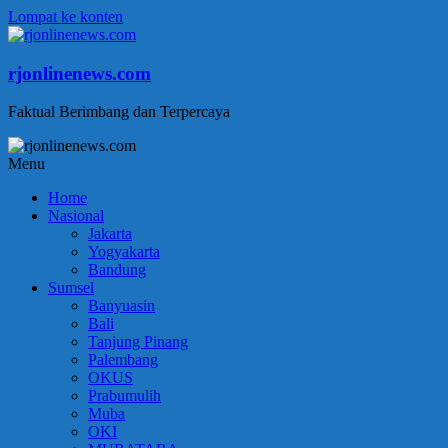
Lompat ke konten
rjonlinenews.com
Faktual Berimbang dan Terpercaya
Menu
Home
Nasional
Jakarta
Yogyakarta
Bandung
Sumsel
Banyuasin
Bali
Tanjung Pinang
Palembang
OKUS
Prabumulih
Muba
OKI