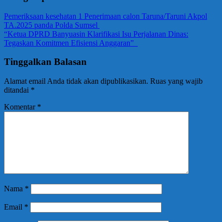
Pemeriksaan kesehatan 1 Penerimaan calon Taruna/Taruni Akpol
TA.2025 panda Polda Sumsel
“Ketua DPRD Banyuasin Klarifikasi Isu Perjalanan Dinas:
Tegaskan Komitmen Efisiensi Anggaran”
Tinggalkan Balasan
Alamat email Anda tidak akan dipublikasikan.
Ruas yang wajib
ditandai
*
Komentar
*
Nama
*
Email
*