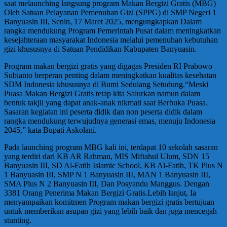
saat melaunching langsung program Makan Bergizi Gratis (MBG)
Oleh Satuan Pelayanan Pemenuhan Gizi (SPPG) di SMP Negeri 1
Banyuasin III, Senin, 17 Maret 2025, mengungkapkan Dalam
rangka mendukung Program Pemerintah Pusat dalam meningkatkan
kesejahteraan masyarakat Indonesia melalui pemenuhan kebutuhan
gizi khususnya di Satuan Pendidikan Kabupaten Banyuasin.
Program makan bergizi gratis yang digagas Presiden RI Prabowo
Subianto berperan penting dalam meningkatkan kualitas kesehatan
SDM Indonesia khususnya di Bumi Sedulang Setudung.“Meski
Puasa Makan Bergizi Gratis tetap kita Salurkan namun dalam
bentuk takjil yang dapat anak-anak nikmati saat Berbuka Puasa.
Sasaran kegiatan ini peserta didik dan non peserta didik dalam
rangka mendukung terwujudnya generasi emas, menuju Indonesia
2045,” kata Bupati Askolani.
Pada launching program MBG kali ini, terdapat 10 sekolah sasaran
yang terdiri dari KB AR Rahman, MIS Miftahul Ulum, SDN 15
Banyuasin III, SD Al-Fatih Islamic School, KB Al-Fatih, TK Plus N
1 Banyuasin III, SMP N 1 Banyuasin III, MAN 1 Banyuasin III,
SMA Plus N 2 Banyuasin III, Dan Posyandu Manggus. Dengan
3381 Orang Penerima Makan Bergizi Gratis.Lebih lanjut, Ia
menyampaikan komitmen Program makan bergizi gratis bertujuan
untuk memberikan asupan gizi yang lebih baik dan juga mencegah
stunting.