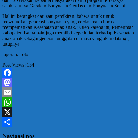
dan 12 Gerakan bersama masyarakat dan 5 program Pro rakyat
salah satunya Gerakan Banyuasin Cerdas dan Banyuasin Sehat.
Hal ini berangkat dari satu pemikiran, bahwa untuk untuk
mewujudkan generasi banyuasin yang cerdas maka harus
memperhatikan Kesehatan anak anak. “Oleh karena itu, Pemerintah
kabupaten Banyuasin juga memiliki kepedulian terhadap Kesehatan
anak-anak sebagai generasi unggulan di masa yang akan datang”,
tutupnya
laporan. Toto
Post Views:
134
Facebook
Mastodon
Email
WhatsApp
X
Share
Navigasi pos