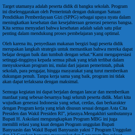
Target utamanya adalah peserta didik di bangku sekolah. Program
ini diselenggarakan oleh Pemerintah dengan dukungan Satuan
Pendidikan Pemberdayaan Gizi (SPPG) sebagai upaya nyata dalam
meningkatkan kesehatan dan kesejahteraan generasi penerus bangsa.
Kita semua menyadari bahwa kesehatan adalah salah satu pilar
penting dalam mendukung proses pembelajaran yang optimal.
Oleh karena itu, penyediaan makanan bergizi bagi peserta didik
merupakan langkah strategis untuk memastikan bahwa mereka dapat
belajar dengan baik dan tumbuh dengan sehat.“Kami mengapresiasi
setinggi-tingginya kepada semua pihak yang telah terlibat dalam
menyukseskan program ini, mulai dari jajaran pemerintah, pihak
sekolah, para pengajar, hingga masyarakat yang turut memberikan
dukungan penuh. Tanpa kerja sama yang baik, program ini tidak
akan dapat terlaksana dengan maksimal.
Semoga kegiatan ini dapat berjalan dengan lancar dan memberikan
manfaat yang sebesar-besarnya bagi seluruh peserta didik. Mari kita
wujudkan generasi Indonesia yang sehat, cerdas, dan berkarakter
dengan Program kerja yang telah disusun sesuai dengan Asta Cita
Presiden dan Wakil Presiden RI”, jelasnya.Mengakhiri sambutannya
Bupati H. Askolani mengungkapkan Program MBG ini juga
memilili relasi yang kuat dengan Program unggulan Bupati
Banyuasin dan Wakil Bupati Banyuasin yakni 7 Program Unggulan