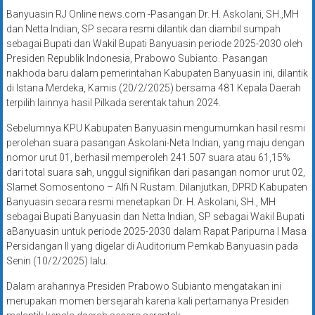
Banyuasin RJ Online news.com -Pasangan Dr. H. Askolani, SH.,MH
dan Netta Indian, SP secara resmi dilantik dan diambil sumpah
sebagai Bupati dan Wakil Bupati Banyuasin periode 2025-2030 oleh
Presiden Republik Indonesia, Prabowo Subianto. Pasangan
nakhoda baru dalam pemerintahan Kabupaten Banyuasin ini, dilantik
di Istana Merdeka, Kamis (20/2/2025) bersama 481 Kepala Daerah
terpilih lainnya hasil Pilkada serentak tahun 2024.
Sebelumnya KPU Kabupaten Banyuasin mengumumkan hasil resmi
perolehan suara pasangan Askolani-Neta Indian, yang maju dengan
nomor urut 01, berhasil memperoleh 241.507 suara atau 61,15%
dari total suara sah, unggul signifikan dari pasangan nomor urut 02,
Slamet Somosentono – Alfi N Rustam. Dilanjutkan, DPRD Kabupaten
Banyuasin secara resmi menetapkan Dr. H. Askolani, SH., MH
sebagai Bupati Banyuasin dan Netta Indian, SP sebagai Wakil Bupati
aBanyuasin untuk periode 2025-2030 dalam Rapat Paripurna I Masa
Persidangan II yang digelar di Auditorium Pemkab Banyuasin pada
Senin (10/2/2025) lalu.
Dalam arahannya Presiden Prabowo Subianto mengatakan ini
merupakan momen bersejarah karena kali pertamanya Presiden