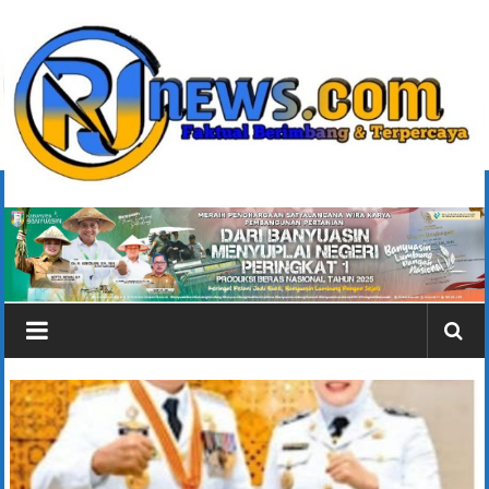
Lompat
ke
konten
rjonlinenews.com
Faktual
Berimbang
dan
Terpercaya