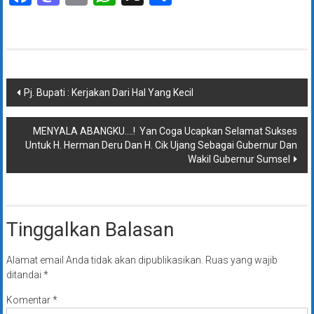
Navigasi
Pj. Bupati : Kerjakan Dari Hal Yang Kecil
pos
MENYALA ABANGKU….! Yan Coga Ucapkan Selamat Sukses
Untuk H. Herman Deru Dan H. Cik Ujang Sebagai Gubernur Dan
Wakil Gubernur Sumsel
Tinggalkan Balasan
Alamat email Anda tidak akan dipublikasikan.
Ruas yang wajib
ditandai
*
Komentar
*