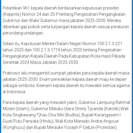
Pelantikan 961 kepala daerah berdasarkan keputusan presiden
(Keppres) Nomor 24 dan 25 P tentang Pengesahan Pengangkatan
Gubernur dan Wakil Gubernur masa jabatan 2025-2030. Mereka
diberikan gaji pokok serta tunjangan kepala daerah sesuai peraturan
perundang-undangan.
Selain itu, Keputusan Menteri Dalam Negeri Nomor 100.2.1.3-221
tahun 2025 dan 100.2.1.3-1719 tahun 2025 tentang Pengesahan
Pengangkatan Kepala Daerah Pada Kabupatan/Kota Hasil Pilkada
Serentak 2024 Masa Jabatan 2025-2030.
Prabowo lalu mengambil sumpah jabatan para kepala daerah masa
jabatan 2025-2030. Enam perwakilan kepala daerah maju ke depan
sebagai simbolis. Keenam kepala daerah itu mewakili semua agama
di Indonesia.
Para kepala daerah yang mewakili yakni, Gubernur Lampung Rahmat
Mizani (Islam), Gubernur Maluku Utara Sherly Tjoanda (Katolik),Wali
Kota Singkawang Tjhau Chui Mie (Budha), Bupati Karangasem I
Gusti Putu Parwata (Hindu), Wali Kota Manado Andrei Angouw
(Konghucu) dan Bupati Merauke Yoseph P Gebze (Protestan).