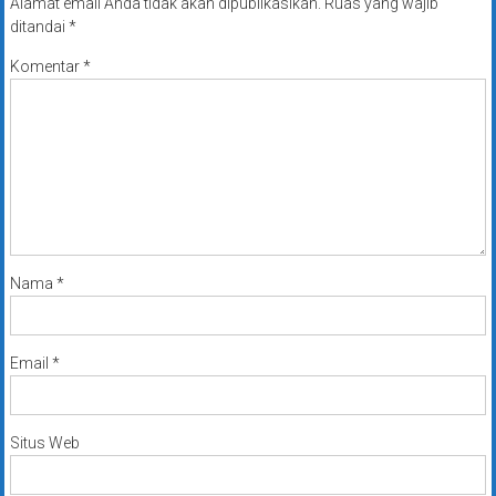
Alamat email Anda tidak akan dipublikasikan.
Ruas yang wajib
ditandai
*
Komentar
*
Nama
*
Email
*
Situs Web