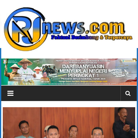
Lompat
ke
konten
rjonlinenews.com
Faktual
Berimbang
dan
Terpercaya